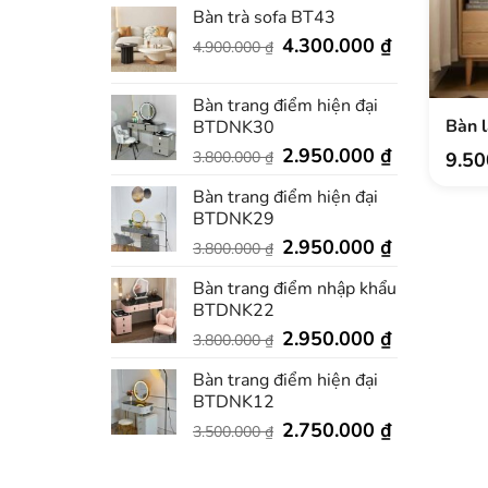
Bàn trà sofa BT43
Giá
Giá
4.300.000
₫
4.900.000
₫
gốc
hiện
là:
tại
Bàn trang điểm hiện đại
4.900.000 ₫.
là:
Bàn 
BTDNK30
4.300.000 ₫
Giá
Giá
2.950.000
₫
3.800.000
₫
9.5
gốc
hiện
Bàn trang điểm hiện đại
là:
tại
BTDNK29
3.800.000 ₫.
là:
Giá
2.950.000 ₫
Giá
2.950.000
₫
3.800.000
₫
gốc
hiện
Bàn trang điểm nhập khẩu
là:
tại
BTDNK22
3.800.000 ₫.
là:
Giá
2.950.000 ₫
Giá
2.950.000
₫
3.800.000
₫
gốc
hiện
Bàn trang điểm hiện đại
là:
tại
BTDNK12
3.800.000 ₫.
là:
Giá
2.950.000 ₫
Giá
2.750.000
₫
3.500.000
₫
gốc
hiện
là:
tại