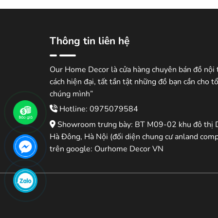
3.500.000 ₫.
là:
2.750.000 ₫
Thông tin liên hệ
Our Home Decor là cửa hàng chuyên bán đồ nội 
cách hiện đại, tất tần tật những đồ bạn cần cho t
chúng mình”
Hotline: 0975079584
Showroom trưng bày: BT M09-02 khu đô thị 
Hà Đông, Hà Nội (đối diện chung cư anland comp
trên google: Ourhome Decor VN