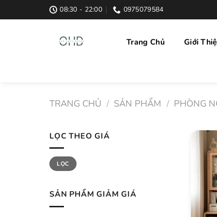
Skip
08:30 - 22:00
0975079584
to
content
Trang Chủ
Giới Thi
TRANG CHỦ
/
SẢN PHẨM
/
PHÒNG N
LỌC THEO GIÁ
Giá
Giá
LỌC
thấp
cao
nhất
nhất
SẢN PHẨM GIẢM GIÁ