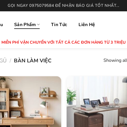
GỌI NGAY 0975079584 ĐỂ NHẬN BÁO GIÁ TỐT NHẤT...
ệu
Sản Phẩm
Tin Tức
Liên Hệ
MIỄN PHÍ VẬN CHUYỂN VỚI TẤT CẢ CÁC ĐƠN HÀNG TỪ 3 TRIỆU
GỦ
/
BÀN LÀM VIỆC
Showing all