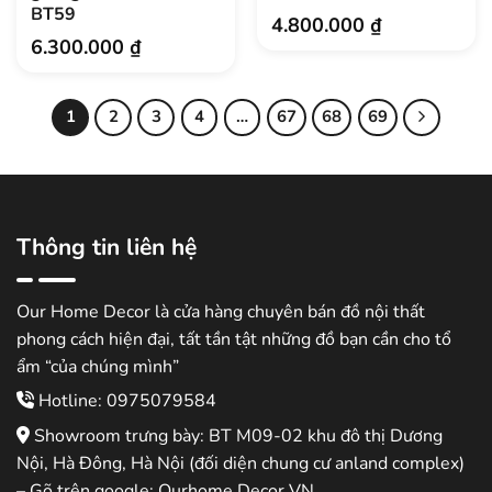
BT59
4.800.000
₫
6.300.000
₫
1
2
3
4
…
67
68
69
Thông tin liên hệ
Our Home Decor là cửa hàng chuyên bán đồ nội thất
phong cách hiện đại, tất tần tật những đồ bạn cần cho tổ
ẩm “của chúng mình”
Hotline: 0975079584
Showroom trưng bày: BT M09-02 khu đô thị Dương
Nội, Hà Đông, Hà Nội (đối diện chung cư anland complex)
– Gõ trên google: Ourhome Decor VN