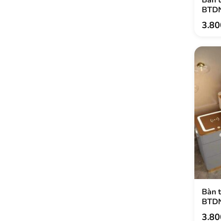
BTD
3.8
Bàn t
BTD
3.8