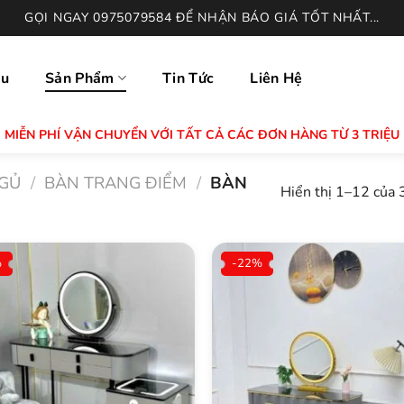
GỌI NGAY 0975079584 ĐỂ NHẬN BÁO GIÁ TỐT NHẤT...
ệu
Sản Phẩm
Tin Tức
Liên Hệ
MIỄN PHÍ VẬN CHUYỂN VỚI TẤT CẢ CÁC ĐƠN HÀNG TỪ 3 TRIỆU
GỦ
/
BÀN TRANG ĐIỂM
/
BÀN
Hiển thị 1–12 của 
%
-22%