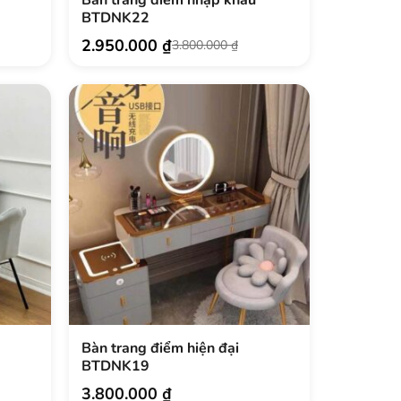
BTDNK22
2.950.000
₫
3.800.000
₫
Giá
Giá
gốc
hiện
là:
tại
3.800.000 ₫.
là:
2.950.000 ₫.
Bàn trang điểm hiện đại
BTDNK19
3.800.000
₫