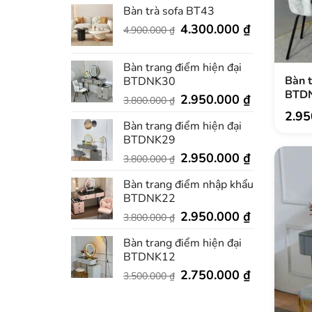
Bàn trà sofa BT43
Giá
Giá
4.300.000
₫
4.900.000
₫
gốc
hiện
là:
tại
Bàn trang điểm hiện đại
4.900.000 ₫.
là:
Bàn t
BTDNK30
4.300.000 ₫
BTD
Giá
Giá
2.950.000
₫
3.800.000
₫
gốc
hiện
2.9
Giá
Giá
Bàn trang điểm hiện đại
là:
tại
gốc
hiện
BTDNK29
là:
tại
3.800.000 ₫.
là:
3.800
là:
Giá
2.950.000 ₫
Giá
2.950.000
₫
3.800.000
₫
2.950
gốc
hiện
Bàn trang điểm nhập khẩu
là:
tại
BTDNK22
3.800.000 ₫.
là:
Giá
2.950.000 ₫
Giá
2.950.000
₫
3.800.000
₫
gốc
hiện
Bàn trang điểm hiện đại
là:
tại
BTDNK12
3.800.000 ₫.
là:
Giá
2.950.000 ₫
Giá
2.750.000
₫
3.500.000
₫
gốc
hiện
là:
tại