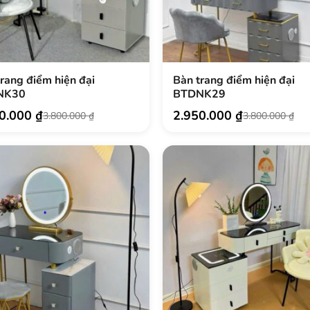
rang điểm hiện đại
Bàn trang điểm hiện đại
.
NK30
BTDNK29
50.000
₫
2.950.000
₫
3.800.000
₫
3.800.000
₫
Giá
Giá
gốc
hiện
là:
tại
.000 ₫.
3.800.000 ₫.
là:
.
.000 ₫.
2.950.000 ₫.
.
.