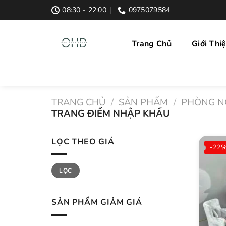
Skip
08:30 - 22:00
0975079584
to
content
Trang Chủ
Giới Thi
TRANG CHỦ
/
SẢN PHẨM
/
PHÒNG N
TRANG ĐIỂM NHẬP KHẨU
LỌC THEO GIÁ
-22
Giá
Giá
LỌC
thấp
cao
nhất
nhất
SẢN PHẨM GIẢM GIÁ