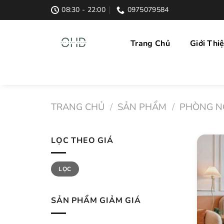
Skip
08:30 - 22:00
0975079584
to
content
Trang Chủ
Giới Thi
TRANG CHỦ
/
SẢN PHẨM
/
PHÒNG N
LỌC THEO GIÁ
Giá
Giá
LỌC
thấp
cao
nhất
nhất
SẢN PHẨM GIẢM GIÁ