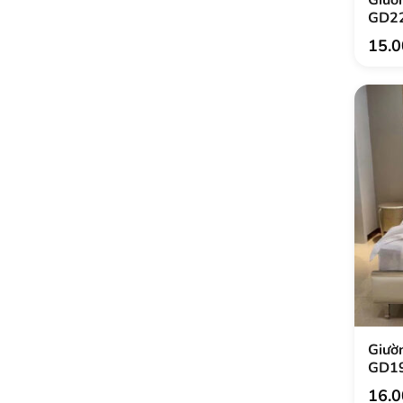
GD2
15.
Giườn
GD1
16.