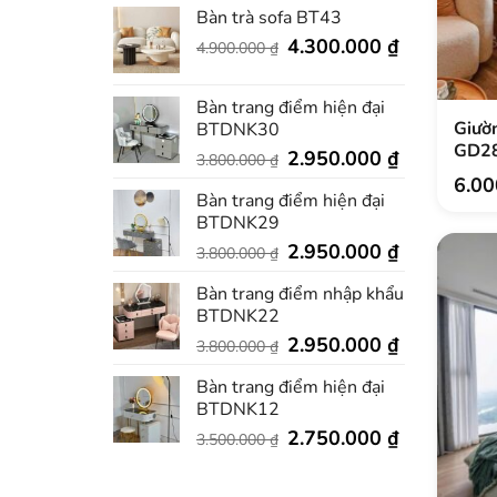
Bàn trà sofa BT43
Giá
Giá
4.300.000
₫
4.900.000
₫
gốc
hiện
là:
tại
Bàn trang điểm hiện đại
4.900.000 ₫.
là:
Giườn
BTDNK30
4.300.000 ₫
GD2
Giá
Giá
2.950.000
₫
3.800.000
₫
gốc
hiện
6.0
Bàn trang điểm hiện đại
là:
tại
BTDNK29
3.800.000 ₫.
là:
Giá
2.950.000 ₫
Giá
2.950.000
₫
3.800.000
₫
gốc
hiện
Bàn trang điểm nhập khẩu
là:
tại
BTDNK22
3.800.000 ₫.
là:
Giá
2.950.000 ₫
Giá
2.950.000
₫
3.800.000
₫
gốc
hiện
Bàn trang điểm hiện đại
là:
tại
BTDNK12
3.800.000 ₫.
là:
Giá
2.950.000 ₫
Giá
2.750.000
₫
3.500.000
₫
gốc
hiện
là:
tại