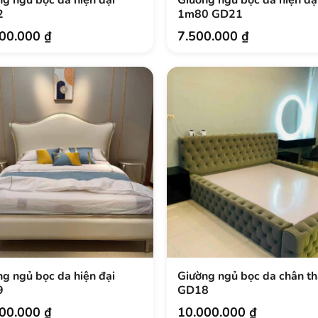
2
1m80 GD21
000.000
₫
7.500.000
₫
g ngủ bọc da hiện đại
Giường ngủ bọc da chân t
9
GD18
000.000
₫
10.000.000
₫