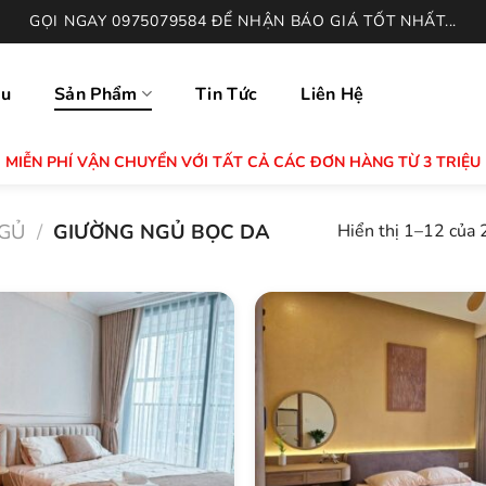
GỌI NGAY 0975079584 ĐỂ NHẬN BÁO GIÁ TỐT NHẤT...
ệu
Sản Phẩm
Tin Tức
Liên Hệ
MIỄN PHÍ VẬN CHUYỂN VỚI TẤT CẢ CÁC ĐƠN HÀNG TỪ 3 TRIỆU
GỦ
/
GIƯỜNG NGỦ BỌC DA
Hiển thị 1–12 của 