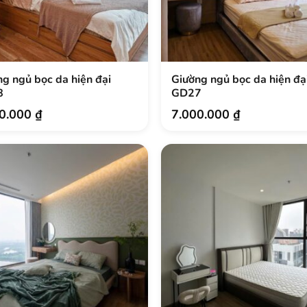
g ngủ bọc da hiện đại
Giường ngủ bọc da hiện đạ
.
8
GD27
00.000
₫
7.000.000
₫
.
.
.