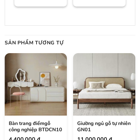
dẻ/màu trần Bảo
hành:
SẢN PHẨM TƯƠNG TỰ
Bàn trang điểmgỗ
Giường ngủ gỗ tự nhiên
công nghiệp BTDCN10
GN01
4.400.000
₫
11.000.000
₫