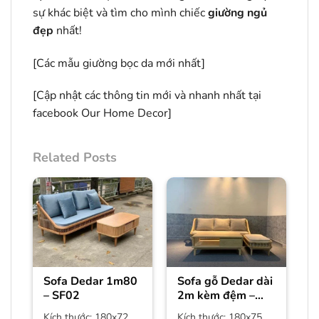
sự khác biệt và tìm cho mình chiếc
giường ngủ
đẹp
nhất!
[
Các mẫu giường bọc da mới nhất]
[Cập nhật các thông tin mới và nhanh nhất tại
facebook
Our Home Decor
]
Related Posts
Sofa Dedar 1m80
Sofa gỗ Dedar dài
– SF02
2m kèm đệm –
SF01
Kích thước: 180x72
Kích thước: 180x75