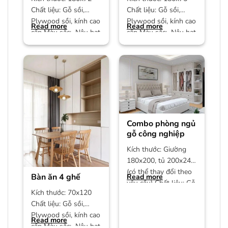
Chất liệu: Gỗ sồi,
Chất liệu: Gỗ sồi,
Plywood sồi, kính cao
Plywood sồi, kính cao
Read more
Read more
cấp Màu sắc: Nâu hạt
cấp Màu sắc: Nâu hạt
dẻ Bảo hành: 12
dẻ Bảo hành: 12
Combo phòng ngủ
gỗ công nghiệp
Kích thước: Giường
180x200, tủ 200x240
(có thể thay đổi theo
Bàn ăn 4 ghế
Read more
yêu cầu) Chất liệu: Gỗ
Kích thước: 70x120
công nghiệp MDF phủ
Chất liệu: Gỗ sồi,
Plywood sồi, kính cao
Read more
cấp Màu sắc: Nâu hạt