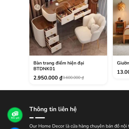
Bàn trang điểm hiện đại
Giườn
BTDNK01
13.0
2.950.000
₫
3.600.000
₫
Giá
Giá
gốc
hiện
là:
tại
3.600.000 ₫.
là:
2.950.000 ₫.
Thông tin liên hệ
Our Home Decor là cửa hàng chuyên bán đồ nội 