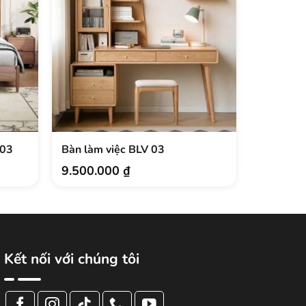
N03
Bàn làm việc BLV 03
Bàn tran
BTDNK0
9.500.000
₫
2.950.
Giá
Giá
gốc
hiện
là:
tại
3.600.000
là:
2.950.000
Kết nối với chúng tôi