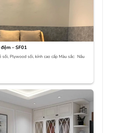
 đệm – SF01
ỗ sồi, Plywood sồi, kính cao cấp Màu sắc: Nâu