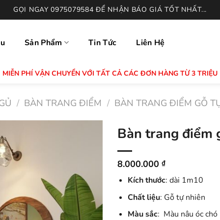
GỌI NGAY 0975079584 ĐỂ NHẬN BÁO GIÁ TỐT NHẤT...
ệu
Sản Phẩm
Tin Tức
Liên Hệ
MIỄN PHÍ VẬN CHUYỂN VỚI TẤT CẢ CÁC ĐƠN HÀNG TỪ 3 TRIỆU
GỦ
/
BÀN TRANG ĐIỂM
/
BÀN TRANG ĐIỂM GỖ T
Bàn trang điểm
8.000.000
₫
Kích thước
: dài 1m10
Chất liệu
: Gỗ tự nhiên
Màu sắc
: Màu nâu óc chó