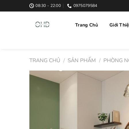
Skip
08:30 - 22:00
0975079584
to
content
Trang Chủ
Giới Thi
TRANG CHỦ
/
SẢN PHẨM
/
PHÒNG N