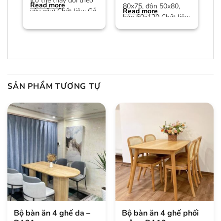
(có thể thay đổi theo
Read more
80x75, đôn 50x80,
Read more
yêu cầu) Chất liệu: Gỗ
bàn 60x120 Chất liệu:
công nghiệp MDF phủ
Gỗ sồi, Plywood sồi,
kính cao
SẢN PHẨM TƯƠNG TỰ
Bộ bàn ăn 4 ghế da –
Bộ bàn ăn 4 ghế phối