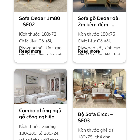
Sofa Dedar 1m80
Sofa gỗ Dedar dài
– SF02
2m kèm đệm –
SF01
Kích thước: 180x72
Kích thước: 180x75
Chất liệu: Gỗ sồi,
Chất liệu: Gỗ sồi,
Plywood sồi, kính cao
Plywood sồi, kính cao
Read more
Read more
cấp Màu sắc: Nâu hạt
cấp Màu sắc: Nâu hạt
dẻ Bảo hành: 12
dẻ Bảo hành: 12
Combo phòng ngủ
Bộ Sofa Ercol –
gỗ công nghiệp
SF03
Kích thước: Giường
Kích thước: ghế dài
180x200, tủ 200x240
180x75, ghế đơn