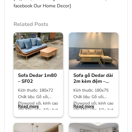
facebook
Our Home Decor
]
Related Posts
Sofa Dedar 1m80
Sofa gỗ Dedar dài
– SF02
2m kèm đệm –
SF01
Kích thước: 180x72
Kích thước: 180x75
Chất liệu: Gỗ sồi,
Chất liệu: Gỗ sồi,
Plywood sồi, kính cao
Plywood sồi, kính cao
Read more
Read more
cấp Màu sắc: Nâu hạt
cấp Màu sắc: Nâu hạt
dẻ Bảo hành: 12
dẻ Bảo hành: 12