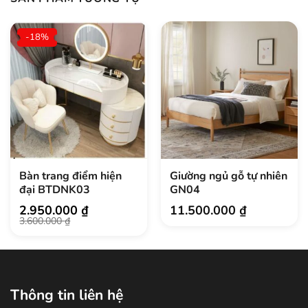
-18%
Bàn trang điểm hiện
Giường ngủ gỗ tự nhiên
đại BTDNK03
GN04
2.950.000
₫
11.500.000
₫
Giá
Giá
3.600.000
₫
gốc
hiện
là:
tại
3.600.000 ₫.
là:
2.950.000 ₫.
Thông tin liên hệ