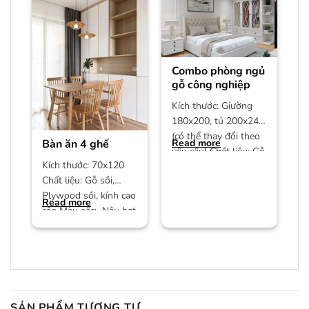
Combo phòng ngủ
gỗ công nghiệp
Kích thước: Giường
180x200, tủ 200x240
(có thể thay đổi theo
Bàn ăn 4 ghế
Read more
yêu cầu) Chất liệu: Gỗ
Kích thước: 70x120
công nghiệp MDF phủ
Chất liệu: Gỗ sồi,
Plywood sồi, kính cao
Read more
cấp Màu sắc: Nâu hạt
dẻ/màu trần Bảo
hành:
SẢN PHẨM TƯƠNG TỰ