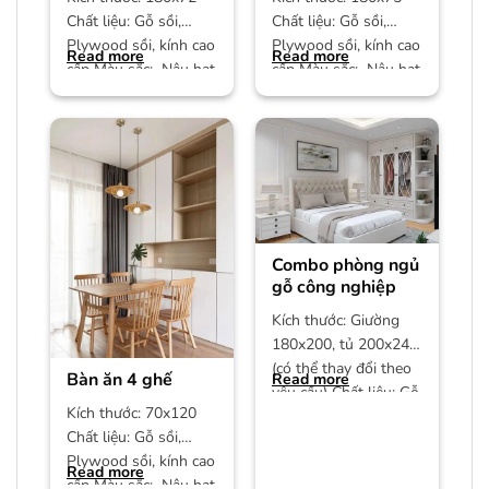
Chất liệu: Gỗ sồi,
Chất liệu: Gỗ sồi,
Plywood sồi, kính cao
Plywood sồi, kính cao
Read more
Read more
cấp Màu sắc: Nâu hạt
cấp Màu sắc: Nâu hạt
dẻ Bảo hành: 12
dẻ Bảo hành: 12
Combo phòng ngủ
gỗ công nghiệp
Kích thước: Giường
180x200, tủ 200x240
(có thể thay đổi theo
Bàn ăn 4 ghế
Read more
yêu cầu) Chất liệu: Gỗ
Kích thước: 70x120
công nghiệp MDF phủ
Chất liệu: Gỗ sồi,
Plywood sồi, kính cao
Read more
cấp Màu sắc: Nâu hạt