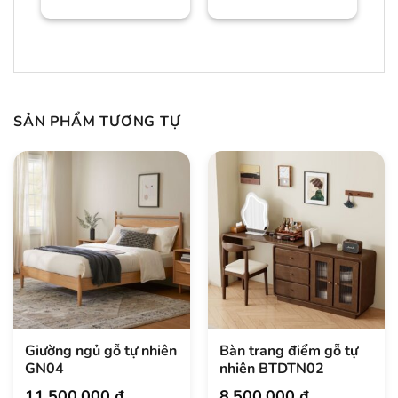
dẻ/màu trần Bảo
hành:
SẢN PHẨM TƯƠNG TỰ
Giường ngủ gỗ tự nhiên
Bàn trang điểm gỗ tự
GN04
nhiên BTDTN02
11.500.000
₫
8.500.000
₫