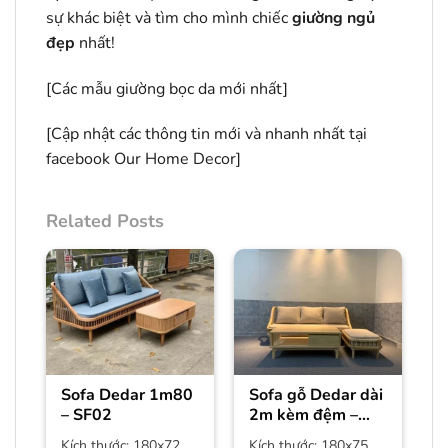
sự khác biệt và tìm cho mình chiếc
giường ngủ
đẹp
nhất!
[
Các mẫu giường bọc da mới nhất]
[Cập nhật các thông tin mới và nhanh nhất tại
facebook
Our Home Decor
]
Related Posts
Sofa Dedar 1m80
Sofa gỗ Dedar dài
– SF02
2m kèm đệm –
SF01
Kích thước: 180x72
Kích thước: 180x75