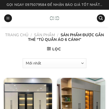
Skip
GỌI NGAY 0975079584 ĐỂ NHẬN BÁO GIÁ TỐT NHẤT...
to
content
TRANG CHỦ
/
SẢN PHẨM
/
SẢN PHẨM ĐƯỢC GẮN
THẺ “TỦ QUẦN ÁO 6 CÁNH”
LỌC