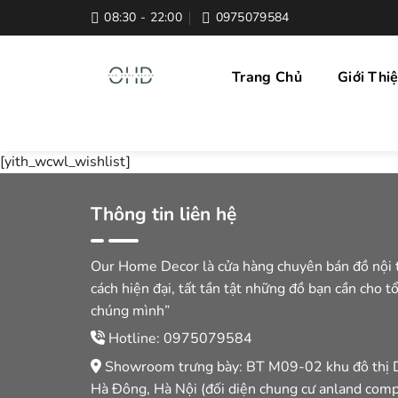
Skip
08:30 - 22:00
0975079584
to
content
Trang Chủ
Giới Thi
[yith_wcwl_wishlist]
Thông tin liên hệ
Our Home Decor là cửa hàng chuyên bán đồ nội 
cách hiện đại, tất tần tật những đồ bạn cần cho t
chúng mình”
Hotline: 0975079584
Showroom trưng bày: BT M09-02 khu đô thị 
Hà Đông, Hà Nội (đối diện chung cư anland comp