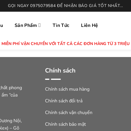
GỌI NGAY 0975079584 ĐỂ NHẬN BÁO GIÁ TỐT NHẤT...
ệu
Sản Phẩm
Tin Tức
Liên Hệ
MIỄN PHÍ VẬN CHUYỂN VỚI TẤT CẢ CÁC ĐƠN HÀNG TỪ 3 TRIỆU
Chính sách
thất phong
Chính sách mua hàng
ổ ẩm “của
Chính sách đổi trả
Chính sách vận chuyển
Dương Nội,
Chính sách bảo mật
lex) – Gõ