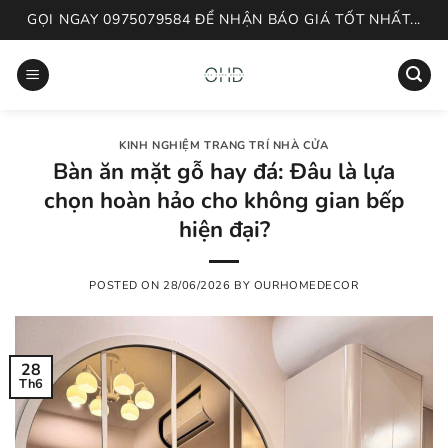
Skip
GỌI NGAY 0975079584 ĐỂ NHẬN BÁO GIÁ TỐT NHẤT...
to
content
KINH NGHIỆM TRANG TRÍ NHÀ CỬA
Bàn ăn mặt gỗ hay đá: Đâu là lựa
chọn hoàn hảo cho không gian bếp
hiện đại?
POSTED ON
28/06/2026
BY
OURHOMEDECOR
28
Th6