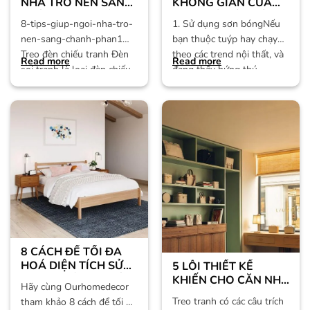
NHÀ TRỞ NÊN SANG
KHÔNG GIAN CỦA
CHẢNH HƠN (MÀ
BẠN TRỞ NÊN RỘNG
8-tips-giup-ngoi-nha-tro-
1. Sử dụng sơn bóngNếu
KHÔNG TỐN NHIỀU
HƠN
nen-sang-chanh-phan1
bạn thuộc tuýp hay chạy
CHI PHÍ) – PHẦN 1
Treo đèn chiếu tranh Đèn
theo các trend nội thất, và
Read more
Read more
soi tranh là loại đèn chiếu
đang thấy hứng thú
thẳng vào tranh tạo điểm
nhấn cho bức
8 CÁCH ĐỂ TỐI ĐA
HOÁ DIỆN TÍCH SỬ
5 LỖI THIẾT KẾ
DỤNG PHÒNG NGỦ
KHIẾN CHO CĂN NHÀ
Hãy cùng Ourhomedecor
TRỞ NÊN KÉM SANG
Treo tranh có các câu trích
tham khảo 8 cách để tối đa
TRỌNG