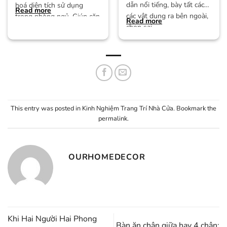
dẫn nổi tiếng, bày tất các
hoá diện tích sử dụng
Read more
các vật dung ra bên ngoài,
trong phòng ngủ. Giúp căn
Read more
chọn sai
This entry was posted in
Kinh Nghiệm Trang Trí Nhà Cửa
. Bookmark the
permalink
.
OURHOMEDECOR
Khi Hai Người Hai Phong
Bàn ăn chân giữa hay 4 chân: