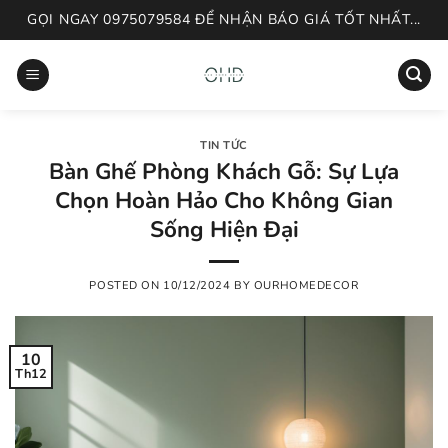
Skip
GỌI NGAY 0975079584 ĐỂ NHẬN BÁO GIÁ TỐT NHẤT...
to
content
TIN TỨC
Bàn Ghế Phòng Khách Gỗ: Sự Lựa
Chọn Hoàn Hảo Cho Không Gian
Sống Hiện Đại
POSTED ON
10/12/2024
BY
OURHOMEDECOR
10
Th12