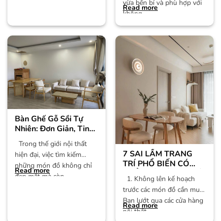
vừa bền bỉ và phù hợp với
Read more
không
Bàn Ghế Gỗ Sồi Tự
Nhiên: Đơn Giản, Tinh
Tế, Giá Cả Phải Chăng
Trong thế giới nội thất
7 SAI LẦM TRANG
hiện đại, việc tìm kiếm
TRÍ PHỔ BIẾN CÓ
những món đồ không chỉ
Read more
THỂ PHÁ HỎNG NGÔI
đẹp mắt mà còn
1. Không lên kế hoạch
NHÀ MỚI
trước các món đồ cần mua
Bạn lướt qua các cửa hàng
Read more
nội thất