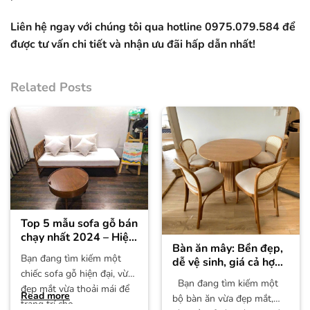
Liên hệ ngay với chúng tôi qua hotline 0975.079.584 để
được tư vấn chi tiết và nhận ưu đãi hấp dẫn nhất!
Related Posts
Top 5 mẫu sofa gỗ bán
chạy nhất 2024 – Hiện
Bàn ăn mây: Bền đẹp,
đại và thanh lịch
Bạn đang tìm kiếm một
dễ vệ sinh, giá cả hợp
chiếc sofa gỗ hiện đại, vừa
lý
Bạn đang tìm kiếm một
đẹp mắt vừa thoải mái để
Read more
bộ bàn ăn vừa đẹp mắt,
trang trí cho