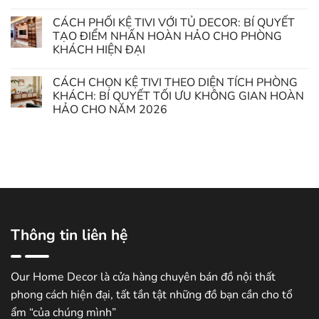
CÁCH PHỐI KỆ TIVI VỚI TỦ DECOR: BÍ QUYẾT
TẠO ĐIỂM NHẤN HOÀN HẢO CHO PHÒNG
KHÁCH HIỆN ĐẠI
CÁCH CHỌN KỆ TIVI THEO DIỆN TÍCH PHÒNG
KHÁCH: BÍ QUYẾT TỐI ƯU KHÔNG GIAN HOÀN
HẢO CHO NĂM 2026
Thông tin liên hệ
Our Home Decor là cửa hàng chuyên bán đồ nội thất
phong cách hiện đại, tất tần tật những đồ bạn cần cho tổ
ẩm “của chúng mình”