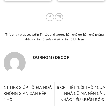
This entry was posted in
Tin tức
and tagged
bàn ghế gỗ
,
bàn ghế phòng
khách
,
sofa gỗ
,
sofa gỗ sồi
,
sofa gỗ tự nhiên
.
OURHOMEDECOR
11 TIPS GIÚP TỐI ĐA HOÁ
6 CHI TIẾT “LỖI THỜI” CỦA
KHÔNG GIAN CĂN BẾP
NHÀ CŨ MÀ NÊN CÂN
NHỎ
NHẮC NẾU MUỐN BỎ ĐI