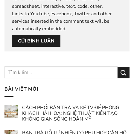
spreadsheet
,
interactive
,
text
,
code
,
other
.
Links to YouTube, Facebook, Twitter and other
services inserted in the comment text will be
automatically embedded.
BÀI VIẾT MỚI
CÁCH PHỐI BÀN TRÀ VÀ KỆ TV ĐỂ PHÒNG
KHÁCH HÀI HÒA: NGHỆ THUẬT KIẾN TẠO
KHÔNG GIAN SỐNG HOÀN MỸ
BÀN TRÀ GỖ TỰ NHIÊN CÓ PHÙ HỢP CĂN HỘ