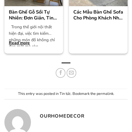
Bàn Ghế Gỗ Sồi Tự
Các Mẫu Bàn Ghế Sofa
Nhiên: Đơn Giản, Tinh
Cho Phòng Khách Nhỏ
Tế, Giá Cả Phải Chăng
Hà Đông
Trong thế giới nội thất
hiện đại, việc tìm kiếm
những món đồ không chỉ
Read more
đẹp mắt mà còn
This entry was posted in
Tin tức
. Bookmark the
permalink
.
OURHOMEDECOR