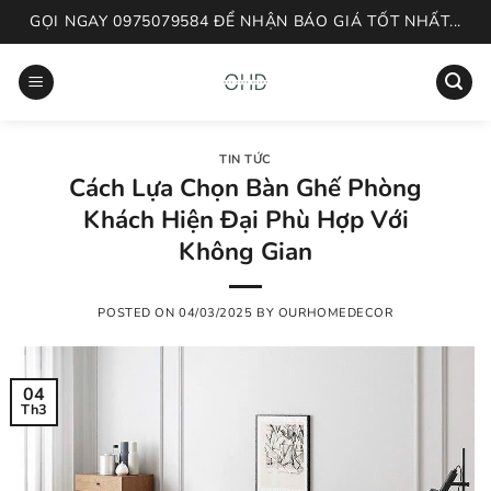
Skip
GỌI NGAY 0975079584 ĐỂ NHẬN BÁO GIÁ TỐT NHẤT...
to
content
TIN TỨC
Cách Lựa Chọn Bàn Ghế Phòng
Khách Hiện Đại Phù Hợp Với
Không Gian
POSTED ON
04/03/2025
BY
OURHOMEDECOR
04
Th3