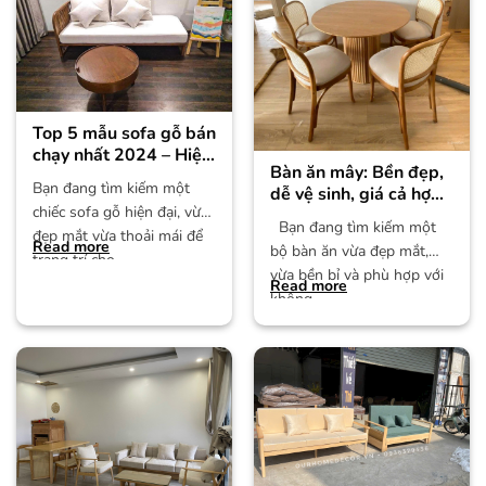
Top 5 mẫu sofa gỗ bán
chạy nhất 2024 – Hiện
Bàn ăn mây: Bền đẹp,
đại và thanh lịch
Bạn đang tìm kiếm một
dễ vệ sinh, giá cả hợp
chiếc sofa gỗ hiện đại, vừa
lý
Bạn đang tìm kiếm một
đẹp mắt vừa thoải mái để
Read more
bộ bàn ăn vừa đẹp mắt,
trang trí cho
vừa bền bỉ và phù hợp với
Read more
không