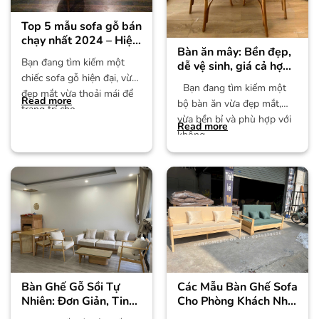
Top 5 mẫu sofa gỗ bán
chạy nhất 2024 – Hiện
Bàn ăn mây: Bền đẹp,
đại và thanh lịch
Bạn đang tìm kiếm một
dễ vệ sinh, giá cả hợp
chiếc sofa gỗ hiện đại, vừa
lý
Bạn đang tìm kiếm một
đẹp mắt vừa thoải mái để
Read more
bộ bàn ăn vừa đẹp mắt,
trang trí cho
vừa bền bỉ và phù hợp với
Read more
không
Bàn Ghế Gỗ Sồi Tự
Các Mẫu Bàn Ghế Sofa
Nhiên: Đơn Giản, Tinh
Cho Phòng Khách Nhỏ
Tế, Giá Cả Phải Chăng
Hà Đông