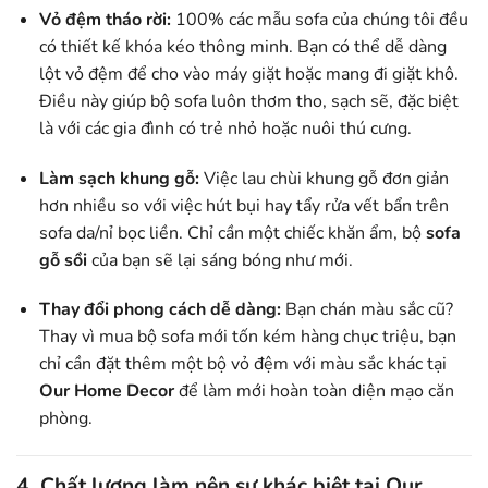
Vỏ đệm tháo rời:
100% các mẫu sofa của chúng tôi đều
có thiết kế khóa kéo thông minh. Bạn có thể dễ dàng
lột vỏ đệm để cho vào máy giặt hoặc mang đi giặt khô.
Điều này giúp bộ sofa luôn thơm tho, sạch sẽ, đặc biệt
là với các gia đình có trẻ nhỏ hoặc nuôi thú cưng.
Làm sạch khung gỗ:
Việc lau chùi khung gỗ đơn giản
hơn nhiều so với việc hút bụi hay tẩy rửa vết bẩn trên
sofa da/nỉ bọc liền. Chỉ cần một chiếc khăn ẩm, bộ
sofa
gỗ sồi
của bạn sẽ lại sáng bóng như mới.
Thay đổi phong cách dễ dàng:
Bạn chán màu sắc cũ?
Thay vì mua bộ sofa mới tốn kém hàng chục triệu, bạn
chỉ cần đặt thêm một bộ vỏ đệm với màu sắc khác tại
Our Home Decor
để làm mới hoàn toàn diện mạo căn
phòng.
4. Chất lượng làm nên sự khác biệt tại Our