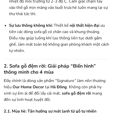
nhiệt độ môi trường từ 2-3 độ C. Cảm giác chạm tay
vào thớ gỗ mịn màng vào buổi trưa hè luôn mang lại sự
thư thái tức thì.
Sự lưu thông không khí:
Thiết kế
nội thất hiện đại
ưu
tiên các dòng sofa gỗ có chân cao và khung thoáng.
Điều này giúp luồng khí lưu thông liên tục dưới gầm
ghế, làm mát toàn bộ không gian phòng khách một cách
tự nhiên.
2. Sofa gỗ đệm rời: Giải pháp “Biến hình”
thông minh cho 4 mùa
Đây chính là dòng sản phẩm “Signature” làm nên thương
hiệu
Our Home Decor
tại
Hà Đông
. Không còn phải hy
sinh sự êm ái để đổi lấy cái mát,
sofa gỗ đệm rời
mang
đến sự linh hoạt tuyệt đối.
2.1. Mùa hè: Tận hưởng sự mát lạnh từ gỗ tự nhiên