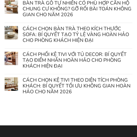
BÀN TRÀ GỖ TỰ NHIÊN CÓ PHÙ HỢP CĂN HỘ
CHUNG CƯ KHÔNG? GỠ RỐI BÀI TOÁN KHÔNG
GIAN CHO NĂM 2026
CÁCH CHỌN BÀN TRÀ THEO KÍCH THƯỚC
SOFA: BÍ QUYẾT TẠO TỶ LỆ VÀNG HOÀN HẢO
CHO PHÒNG KHÁCH HIỆN ĐẠI
CÁCH PHỐI KỆ TIVI VỚI TỦ DECOR: BÍ QUYẾT
TẠO ĐIỂM NHẤN HOÀN HẢO CHO PHÒNG
KHÁCH HIỆN ĐẠI
CÁCH CHỌN KỆ TIVI THEO DIỆN TÍCH PHÒNG
KHÁCH: BÍ QUYẾT TỐI ƯU KHÔNG GIAN HOÀN
HẢO CHO NĂM 2026