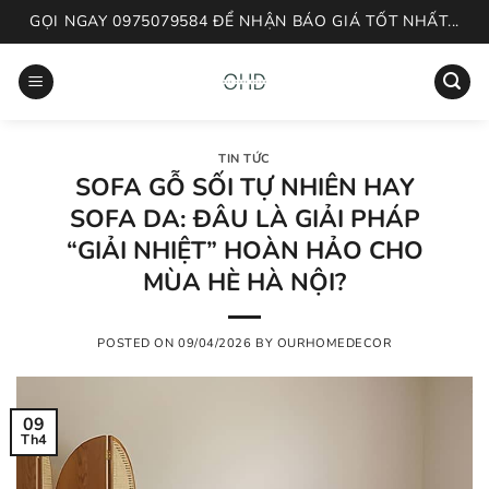
Skip
GỌI NGAY 0975079584 ĐỂ NHẬN BÁO GIÁ TỐT NHẤT...
to
content
TIN TỨC
SOFA GỖ SỐI TỰ NHIÊN HAY
SOFA DA: ĐÂU LÀ GIẢI PHÁP
“GIẢI NHIỆT” HOÀN HẢO CHO
MÙA HÈ HÀ NỘI?
POSTED ON
09/04/2026
BY
OURHOMEDECOR
09
Th4