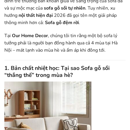
đình trẻ thường băn khoăn giữa vẻ sang trọng của sofa da
và sự mộc mạc của
sofa gỗ sồi tự nhiên
. Tuy nhiên, xu
hướng
nội thất hiện đại
2026 đã gọi tên một giải pháp
thông minh hơn cả:
Sofa gỗ đệm rời
.
Tại
Our Home Decor
, chúng tôi tin rằng một bộ sofa lý
tưởng phải là người bạn đồng hành qua cả 4 mùa tại Hà
Nội – mát lạnh vào mùa hè và ấm áp khi đông tới.
1. Bản chất nhiệt học: Tại sao Sofa gỗ sồi
“thắng thế” trong mùa hè?