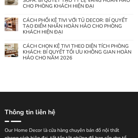
SOFA: BÍ QUYẾT TẠO TỶ LỆ VÀNG HOÀN HẢO
CHO PHÒNG KHÁCH HIỆN ĐẠI
CÁCH PHỐI KỆ TIVI VỚI TỦ DECOR: BÍ QUYẾT
TẠO ĐIỂM NHẤN HOÀN HẢO CHO PHÒNG
KHÁCH HIỆN ĐẠI
CÁCH CHỌN KỆ TIVI THEO DIỆN TÍCH PHÒNG
KHÁCH: BÍ QUYẾT TỐI ƯU KHÔNG GIAN HOÀN
HẢO CHO NĂM 2026
Thông tin liên hệ
Our Home Decor là cửa hàng chuyên bán đồ nội thất