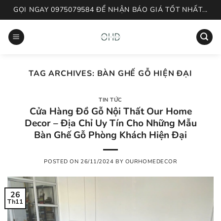
Skip
GỌI NGAY 0975079584 ĐỂ NHẬN BÁO GIÁ TỐT NHẤT...
to
content
TAG ARCHIVES:
BÀN GHẾ GỖ HIỆN ĐẠI
TIN TỨC
Cửa Hàng Đồ Gỗ Nội Thất Our Home
Decor – Địa Chỉ Uy Tín Cho Những Mẫu
Bàn Ghế Gỗ Phòng Khách Hiện Đại
POSTED ON
26/11/2024
BY
OURHOMEDECOR
26
Th11