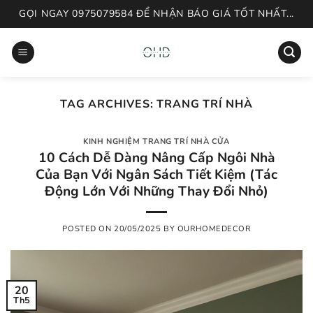
Skip
GỌI NGAY 0975079584 ĐỂ NHẬN BÁO GIÁ TỐT NHẤT...
to
content
TAG ARCHIVES:
TRANG TRÍ NHÀ
KINH NGHIỆM TRANG TRÍ NHÀ CỬA
10 Cách Dễ Dàng Nâng Cấp Ngôi Nhà
Của Bạn Với Ngân Sách Tiết Kiệm (Tác
Động Lớn Với Những Thay Đổi Nhỏ)
POSTED ON
20/05/2025
BY
OURHOMEDECOR
20
Th5