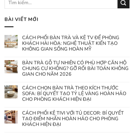
BÀI VIẾT MỚI
CÁCH PHỐI BÀN TRÀ VÀ KỆ TV ĐỂ PHÒNG
KHÁCH HÀI HÒA: NGHỆ THUẬT KIẾN TẠO
KHÔNG GIAN SỐNG HOÀN MỸ
BÀN TRÀ GỖ TỰ NHIÊN CÓ PHÙ HỢP CĂN HỘ
CHUNG CƯ KHÔNG? GỠ RỐI BÀI TOÁN KHÔNG
GIAN CHO NĂM 2026
CÁCH CHỌN BÀN TRÀ THEO KÍCH THƯỚC
SOFA: BÍ QUYẾT TẠO TỶ LỆ VÀNG HOÀN HẢO
CHO PHÒNG KHÁCH HIỆN ĐẠI
CÁCH PHỐI KỆ TIVI VỚI TỦ DECOR: BÍ QUYẾT
TẠO ĐIỂM NHẤN HOÀN HẢO CHO PHÒNG
KHÁCH HIỆN ĐẠI