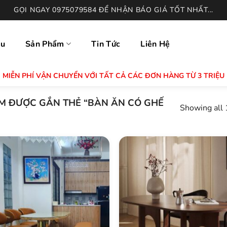
GỌI NGAY 0975079584 ĐỂ NHẬN BÁO GIÁ TỐT NHẤT...
ệu
Sản Phẩm
Tin Tức
Liên Hệ
MIỄN PHÍ VẬN CHUYỂN VỚI TẤT CẢ CÁC ĐƠN HÀNG TỪ 3 TRIỆU
 ĐƯỢC GẮN THẺ “BÀN ĂN CÓ GHẾ
Showing all 