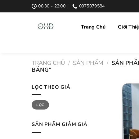
Skip
08:30 - 22:00
0975079584
to
content
Trang Chủ
Giới Thi
TRANG CHỦ
/
SẢN PHẨM
/
SẢN PHẨM
BĂNG”
LỌC THEO GIÁ
Giá
Giá
LỌC
thấp
cao
nhất
nhất
SẢN PHẨM GIẢM GIÁ