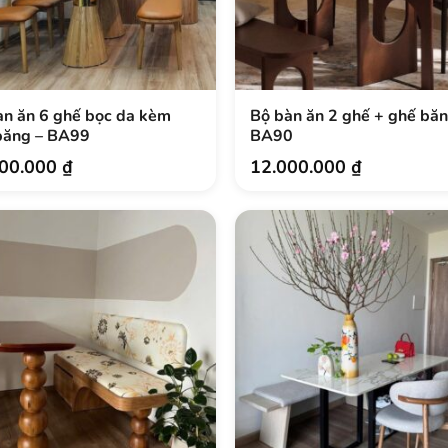
àn ăn 6 ghế bọc da kèm
Bộ bàn ăn 2 ghế + ghế băn
.
băng – BA99
BA90
900.000
₫
12.000.000
₫
.
.
.