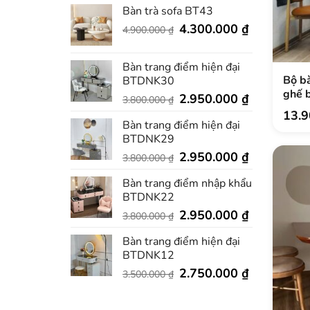
Bàn trà sofa BT43
Giá
Giá
4.300.000
₫
4.900.000
₫
gốc
hiện
là:
tại
Bàn trang điểm hiện đại
4.900.000 ₫.
là:
Bộ b
BTDNK30
4.300.000 ₫
ghế 
Giá
Giá
2.950.000
₫
3.800.000
₫
gốc
hiện
13.
Bàn trang điểm hiện đại
là:
tại
BTDNK29
3.800.000 ₫.
là:
Giá
2.950.000 ₫
Giá
2.950.000
₫
3.800.000
₫
gốc
hiện
Bàn trang điểm nhập khẩu
là:
tại
BTDNK22
3.800.000 ₫.
là:
Giá
2.950.000 ₫
Giá
2.950.000
₫
3.800.000
₫
gốc
hiện
Bàn trang điểm hiện đại
là:
tại
BTDNK12
3.800.000 ₫.
là:
Giá
2.950.000 ₫
Giá
2.750.000
₫
3.500.000
₫
gốc
hiện
là:
tại