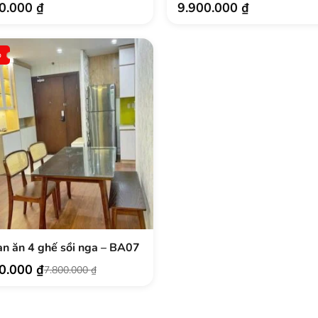
00.000
₫
9.900.000
₫
%
àn ăn 4 ghế sồi nga – BA07
00.000
₫
7.800.000
₫
.000 ₫.
.000 ₫.