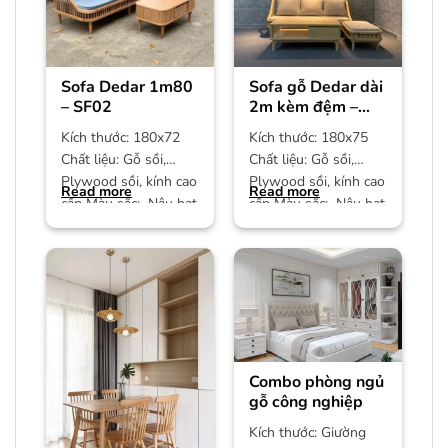
Sofa Dedar 1m80
Sofa gỗ Dedar dài
– SF02
2m kèm đệm –
SF01
Kích thước: 180x72
Kích thước: 180x75
Chất liệu: Gỗ sồi,
Chất liệu: Gỗ sồi,
Plywood sồi, kính cao
Plywood sồi, kính cao
Read more
Read more
cấp Màu sắc: Nâu hạt
cấp Màu sắc: Nâu hạt
dẻ Bảo hành: 12
dẻ Bảo hành: 12
Combo phòng ngủ
gỗ công nghiệp
Kích thước: Giường