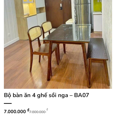
Bộ bàn ăn 4 ghế sồi nga – BA07
₫
₫
7.000.000
7.800.000
Giá
Giá