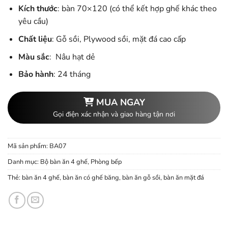
gốc
hiện
Kích thước
: bàn 70×120 (có thể kết hợp ghế khác theo
là:
tại
yêu cầu)
7.800.000 ₫.
là:
Chất liệu
: Gỗ sồi, Plywood sồi, mặt đá cao cấp
7.000.000 ₫.
Màu sắc
: Nâu hạt dẻ
Bảo hành
: 24 tháng
MUA NGAY
Gọi điện xác nhận và giao hàng tận nơi
Mã sản phẩm:
BA07
Danh mục:
Bộ bàn ăn 4 ghế
,
Phòng bếp
Thẻ:
bàn ăn 4 ghế
,
bàn ăn có ghế băng
,
bàn ăn gỗ sồi
,
bàn ăn mặt đá