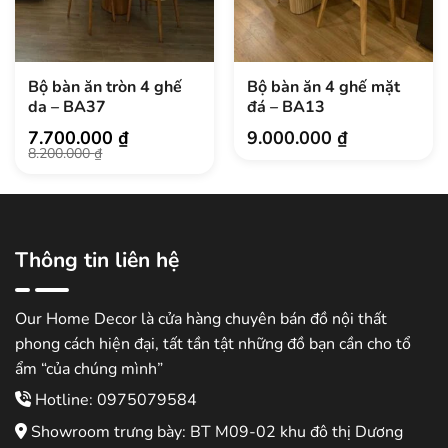
Bộ bàn ăn tròn 4 ghế
Bộ bàn ăn 4 ghế mặt
da – BA37
đá – BA13
7.700.000
₫
9.000.000
₫
Giá
Giá
8.200.000
₫
gốc
hiện
là:
tại
8.200.000 ₫.
là:
7.700.000 ₫.
Thông tin liên hệ
Our Home Decor là cửa hàng chuyên bán đồ nội thất
phong cách hiện đại, tất tần tật những đồ bạn cần cho tổ
ẩm “của chúng mình”
Hotline: 0975079584
Showroom trưng bày: BT M09-02 khu đô thị Dương