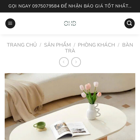
Skip
GỌI NGAY 0975079584 ĐỂ NHẬN BÁO GIÁ TỐT NHẤT...
to
content
TRANG CHỦ
/
SẢN PHẨM
/
PHÒNG KHÁCH
/
BÀN
TRÀ