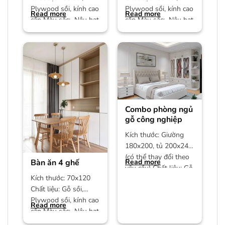
Plywood sồi, kính cao
Plywood sồi, kính cao
Read more
Read more
cấp Màu sắc: Nâu hạt
cấp Màu sắc: Nâu hạt
dẻ Bảo hành: 12
dẻ Bảo hành: 12
Combo phòng ngủ
gỗ công nghiệp
Kích thước: Giường
180x200, tủ 200x240
(có thể thay đổi theo
Bàn ăn 4 ghế
Read more
yêu cầu) Chất liệu: Gỗ
Kích thước: 70x120
công nghiệp MDF phủ
Chất liệu: Gỗ sồi,
Plywood sồi, kính cao
Read more
cấp Màu sắc: Nâu hạt
dẻ/màu trần Bảo