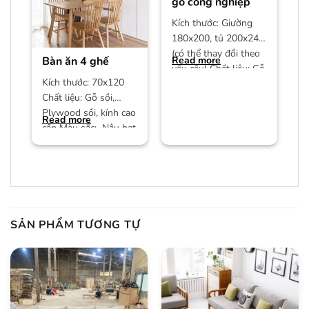
gỗ công nghiệp
Kích thước: Giường
180x200, tủ 200x240
(có thể thay đổi theo
Bàn ăn 4 ghế
Read more
yêu cầu) Chất liệu: Gỗ
Kích thước: 70x120
công nghiệp MDF phủ
Chất liệu: Gỗ sồi,
Plywood sồi, kính cao
Read more
cấp Màu sắc: Nâu hạt
dẻ/màu trần Bảo
hành:
SẢN PHẨM TƯƠNG TỰ