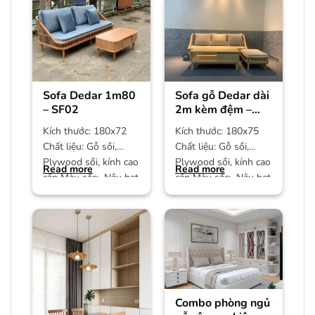
Sofa Dedar 1m80
Sofa gỗ Dedar dài
– SF02
2m kèm đệm –
SF01
Kích thước: 180x72
Kích thước: 180x75
Chất liệu: Gỗ sồi,
Chất liệu: Gỗ sồi,
Plywood sồi, kính cao
Plywood sồi, kính cao
Read more
Read more
cấp Màu sắc: Nâu hạt
cấp Màu sắc: Nâu hạt
dẻ Bảo hành: 12
dẻ Bảo hành: 12
Combo phòng ngủ