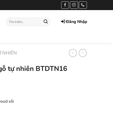
Tìm
Đăng Nhập
kiếm:
Ự NHIÊN
 gỗ tự nhiên BTDTN16
wood sồi