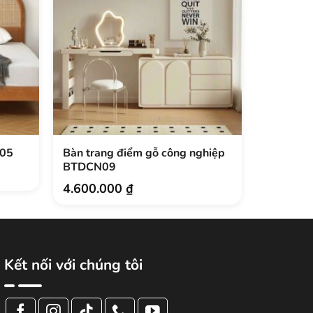
N05
Bàn trang điểm gỗ công nghiệp
Bàn tran
BTDCN09
BTDNK0
4.600.000
₫
2.950.
Giá
Giá
gốc
hiện
là:
tại
3.800.000
là:
2.950.000
Kết nối với chúng tôi