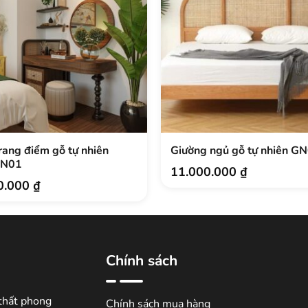
rang điểm gỗ tự nhiên
Giường ngủ gỗ tự nhiên G
TN01
11.000.000
₫
0.000
₫
Chính sách
thất phong
Chính sách mua hàng