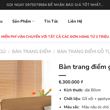
GỌI NGAY 0975079584 ĐỂ NHẬN BÁO GIÁ TỐT NHẤT...
ệu
Sản Phẩm
Tin Tức
Liên Hệ
MIỄN PHÍ VẬN CHUYỂN VỚI TẤT CẢ CÁC ĐƠN HÀNG TỪ 3 TRIỆU
GỦ
/
BÀN TRANG ĐIỂM
/
BÀN TRANG ĐIỂM GỖ T
Bàn trang điểm
6.300.000
₫
Kích thước
: dài 80cm
Chất liệu
: Gỗ sồi + ppoly
Màu sắc
: Màu nâu óc chó