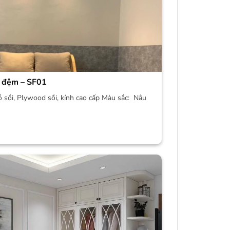
 đệm – SF01
ỗ sồi, Plywood sồi, kính cao cấp Màu sắc: Nâu