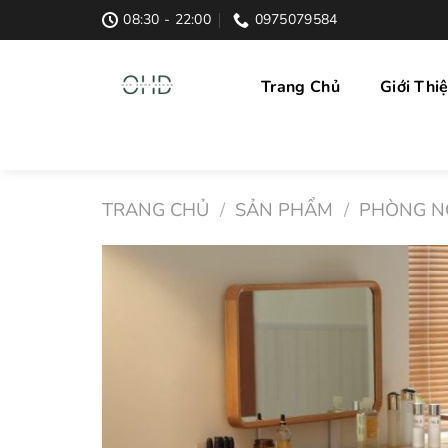
Skip
08:30 - 22:00
0975079584
to
content
Trang Chủ
Giới Thi
TRANG CHỦ
/
SẢN PHẨM
/
PHÒNG N