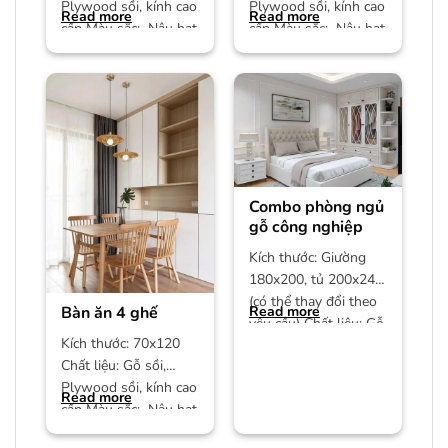
Plywood sồi, kính cao
Plywood sồi, kính cao
Read more
Read more
cấp Màu sắc: Nâu hạt
cấp Màu sắc: Nâu hạt
dẻ Bảo hành: 12
dẻ Bảo hành: 12
Combo phòng ngủ
gỗ công nghiệp
Kích thước: Giường
180x200, tủ 200x240
(có thể thay đổi theo
Bàn ăn 4 ghế
Read more
yêu cầu) Chất liệu: Gỗ
Kích thước: 70x120
công nghiệp MDF phủ
Chất liệu: Gỗ sồi,
Plywood sồi, kính cao
Read more
cấp Màu sắc: Nâu hạt
dẻ/màu trần Bảo