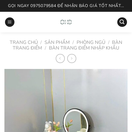
Skip
GỌI NGAY 0975079584 ĐỂ NHẬN BÁO GIÁ TỐT NHẤT...
to
content
TRANG CHỦ
/
SẢN PHẨM
/
PHÒNG NGỦ
/
BÀN
TRANG ĐIỂM
/
BÀN TRANG ĐIỂM NHẬP KHẨU