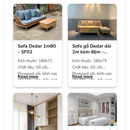
Sofa Dedar 1m80
Sofa gỗ Dedar dài
– SF02
2m kèm đệm –
SF01
Kích thước: 180x72
Kích thước: 180x75
Chất liệu: Gỗ sồi,
Chất liệu: Gỗ sồi,
Plywood sồi, kính cao
Plywood sồi, kính cao
Read more
Read more
cấp Màu sắc: Nâu hạt
cấp Màu sắc: Nâu hạt
dẻ Bảo hành: 12
dẻ Bảo hành: 12