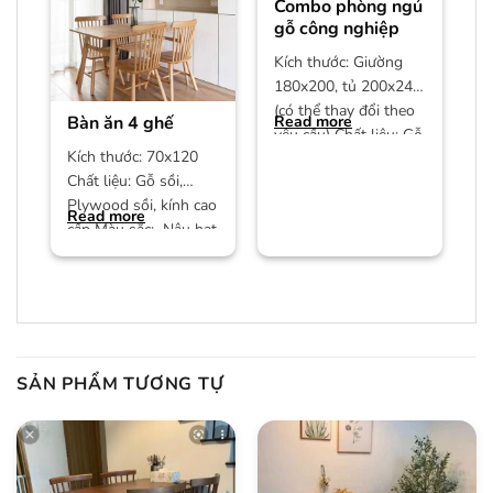
Combo phòng ngủ
gỗ công nghiệp
Kích thước: Giường
180x200, tủ 200x240
(có thể thay đổi theo
Bàn ăn 4 ghế
Read more
yêu cầu) Chất liệu: Gỗ
Kích thước: 70x120
công nghiệp MDF phủ
Chất liệu: Gỗ sồi,
Plywood sồi, kính cao
Read more
cấp Màu sắc: Nâu hạt
dẻ/màu trần Bảo
hành:
SẢN PHẨM TƯƠNG TỰ