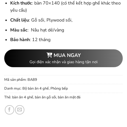
Kích thước
: bàn 70×140 (có thể kết hợp ghế khác theo
yêu cầu)
Chất liệu
: Gỗ sồi, Plywood sồi,
Màu sắc
: Nâu hạt dẻ/vàng
Bảo hành
: 12 tháng
MUA NGAY
Gọi điện xác nhận và giao hàng tận nơi
Mã sản phẩm:
BA89
Danh mục:
Bộ bàn ăn 4 ghế
,
Phòng bếp
Thẻ:
bàn ăn 4 ghế
,
bàn ăn gỗ sồi
,
bàn ăn mặt đá