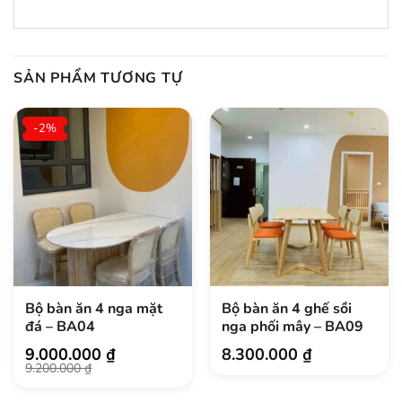
SẢN PHẨM TƯƠNG TỰ
-2%
Bộ bàn ăn 4 nga mặt
Bộ bàn ăn 4 ghế sồi
đá – BA04
nga phối mây – BA09
9.000.000
₫
8.300.000
₫
Giá
Giá
9.200.000
₫
gốc
hiện
là:
tại
9.200.000 ₫.
là: