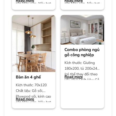
Read more
Read more
cấp Màu sắc: Nâu hạt
cấp Màu sắc: Nâu hạt
dẻ Bảo hành: 12
dẻ Bảo hành: 12
Combo phòng ngủ
gỗ công nghiệp
Kích thước: Giường
180x200, tủ 200x240
(có thể thay đổi theo
Bàn ăn 4 ghế
Read more
yêu cầu) Chất liệu: Gỗ
Kích thước: 70x120
công nghiệp MDF phủ
Chất liệu: Gỗ sồi,
Plywood sồi, kính cao
Read more
cấp Màu sắc: Nâu hạt
dẻ/màu trần Bảo
hành: