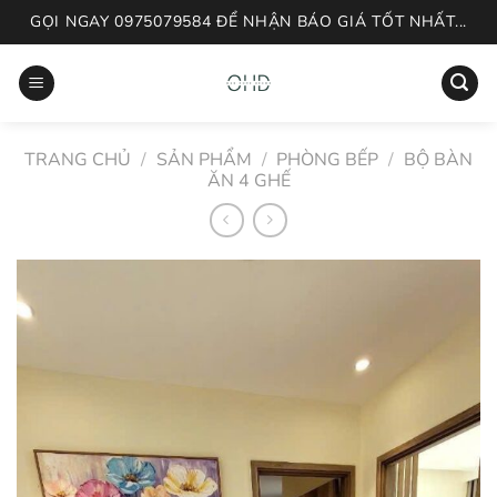
Skip
GỌI NGAY 0975079584 ĐỂ NHẬN BÁO GIÁ TỐT NHẤT...
to
content
TRANG CHỦ
/
SẢN PHẨM
/
PHÒNG BẾP
/
BỘ BÀN
ĂN 4 GHẾ