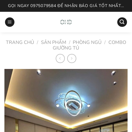
Skip
GỌI NGAY 0975079584 ĐỂ NHẬN BÁO GIÁ TỐT NHẤT...
to
content
TRANG CHỦ
/
SẢN PHẨM
/
PHÒNG NGỦ
/
COMBO
GIƯỜNG TỦ