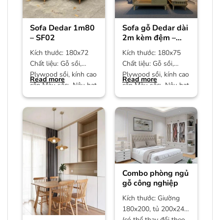
Sofa Dedar 1m80
Sofa gỗ Dedar dài
– SF02
2m kèm đệm –
SF01
Kích thước: 180x72
Kích thước: 180x75
Chất liệu: Gỗ sồi,
Chất liệu: Gỗ sồi,
Plywood sồi, kính cao
Plywood sồi, kính cao
Read more
Read more
cấp Màu sắc: Nâu hạt
cấp Màu sắc: Nâu hạt
dẻ Bảo hành: 12
dẻ Bảo hành: 12
Combo phòng ngủ
gỗ công nghiệp
Kích thước: Giường
180x200, tủ 200x240
(có thể thay đổi theo