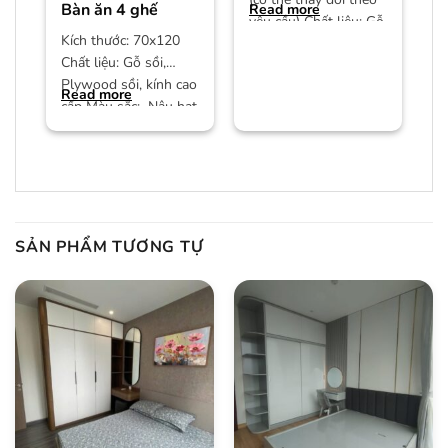
Bàn ăn 4 ghế
Read more
yêu cầu) Chất liệu: Gỗ
Kích thước: 70x120
công nghiệp MDF phủ
Chất liệu: Gỗ sồi,
Plywood sồi, kính cao
Read more
cấp Màu sắc: Nâu hạt
dẻ/màu trần Bảo
hành:
SẢN PHẨM TƯƠNG TỰ