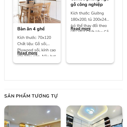
gỗ công nghiệp
Kích thước: Giường
180x200, tủ 200x240
(có thể thay đổi theo
Bàn ăn 4 ghế
Read more
yêu cầu) Chất liệu: Gỗ
Kích thước: 70x120
công nghiệp MDF phủ
Chất liệu: Gỗ sồi,
Plywood sồi, kính cao
Read more
cấp Màu sắc: Nâu hạt
dẻ/màu trần Bảo
hành:
SẢN PHẨM TƯƠNG TỰ