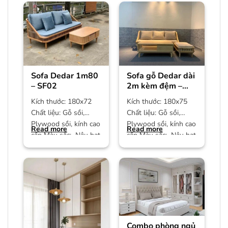
Sofa Dedar 1m80
Sofa gỗ Dedar dài
– SF02
2m kèm đệm –
SF01
Kích thước: 180x72
Kích thước: 180x75
Chất liệu: Gỗ sồi,
Chất liệu: Gỗ sồi,
Plywood sồi, kính cao
Plywood sồi, kính cao
Read more
Read more
cấp Màu sắc: Nâu hạt
cấp Màu sắc: Nâu hạt
dẻ Bảo hành: 12
dẻ Bảo hành: 12
Combo phòng ngủ