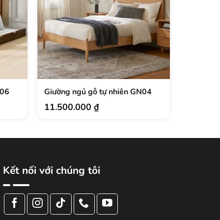
N06
Giường ngủ gỗ tự nhiên GN04
Bàn tran
BTDCN1
11.500.000
₫
4.400.
Kết nối với chúng tôi