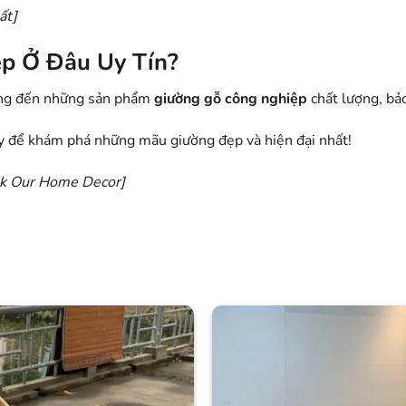
ất
]
ệp Ở Đâu Uy Tín?
ang đến những sản phẩm
giường gỗ công nghiệp
chất lượng, bả
 để khám phá những mãu giường đẹp và hiện đại nhất!
ok
Our Home Decor
]