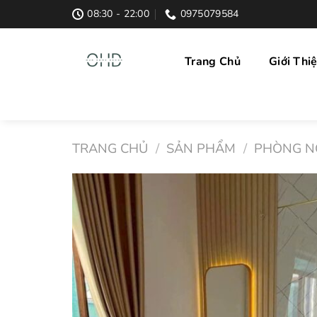
Skip
08:30 - 22:00
0975079584
to
content
Trang Chủ
Giới Thi
TRANG CHỦ
/
SẢN PHẨM
/
PHÒNG N