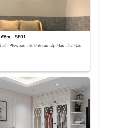
 đệm – SF01
ỗ sồi, Plywood sồi, kính cao cấp Màu sắc: Nâu