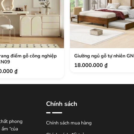
rang điểm gỗ công nghiệp
Giường ngủ gỗ tự nhiên G
CN09
18.000.000
₫
0.000
₫
Chính sách
thất phong
Chính sách mua hàng
ổ ẩm “của