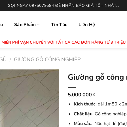
GỌI NGAY 0975079584 ĐỂ NHẬN BÁO GIÁ TỐT NHẤT...
ệu
Sản Phẩm
Tin Tức
Liên Hệ
MIỄN PHÍ VẬN CHUYỂN VỚI TẤT CẢ CÁC ĐƠN HÀNG TỪ 3 TRIỆU
GỦ
/
GIƯỜNG GỖ CÔNG NGHIỆP
Giường gỗ công
5.000.000
₫
Kích thước
: dài 1m80 x 2
Chất liệu
: Gỗ công nghiệ
Màu sắc
: Nâu hạt dẻ (đượ