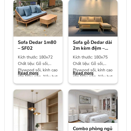
Sofa Dedar 1m80
Sofa gỗ Dedar dài
– SF02
2m kèm đệm –
SF01
Kích thước: 180x72
Kích thước: 180x75
Chất liệu: Gỗ sồi,
Chất liệu: Gỗ sồi,
Plywood sồi, kính cao
Plywood sồi, kính cao
Read more
Read more
cấp Màu sắc: Nâu hạt
cấp Màu sắc: Nâu hạt
dẻ Bảo hành: 12
dẻ Bảo hành: 12
Combo phòng ngủ