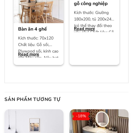
gỗ công nghiệp
Kích thước: Giường
180x200, tủ 200x240
(có thể thay đổi theo
Bàn ăn 4 ghế
Read more
yêu cầu) Chất liệu: Gỗ
Kích thước: 70x120
công nghiệp MDF phủ
Chất liệu: Gỗ sồi,
Plywood sồi, kính cao
Read more
cấp Màu sắc: Nâu hạt
dẻ/màu trần Bảo
hành:
SẢN PHẨM TƯƠNG TỰ
-18%