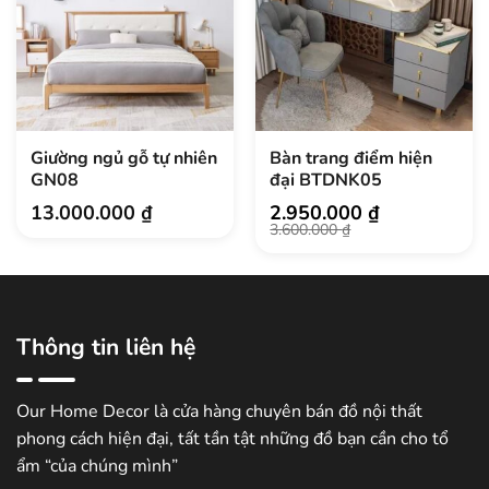
Giường ngủ gỗ tự nhiên
Bàn trang điểm hiện
GN08
đại BTDNK05
13.000.000
₫
2.950.000
₫
Giá
Giá
3.600.000
₫
gốc
hiện
là:
tại
3.600.000 ₫.
là:
2.950.000 ₫.
Thông tin liên hệ
Our Home Decor là cửa hàng chuyên bán đồ nội thất
phong cách hiện đại, tất tần tật những đồ bạn cần cho tổ
ẩm “của chúng mình”