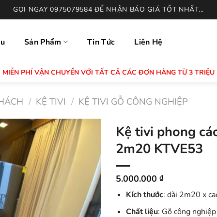
GỌI NGAY 0975079584 ĐỂ NHẬN BÁO GIÁ TỐT NHẤT...
ệu
Sản Phẩm
Tin Tức
Liên Hệ
MIỄN PHÍ VẬN CHUYỂN VỚI TẤT CẢ CÁC ĐƠN HÀNG TỪ 3 TRIỆU
HÁCH
/
KỆ TIVI
/
KỆ TIVI GỖ CÔNG NGHIỆP
Kệ tivi phong cá
2m20 KTVE53
5.000.000
₫
Kích thước
: dài 2m20 x ca
Chất liệu
: Gỗ công nghiệ