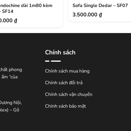
Indochine dài 1m80 kèm
Sofa Single Dedar – SF07
– SF14
3.500.000
₫
0.000
₫
Chính sách
thất phong
Chính sách mua hàng
ổ ẩm “của
Chính sách đổi trả
Chính sách vận chuyển
Dương Nội,
Chính sách bảo mật
lex) – Gõ