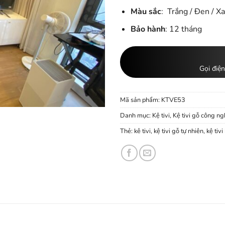
Màu sắc
: Trắng / Đen / X
Bảo hành
: 12 tháng
Gọi điện
Mã sản phẩm:
KTVE53
Danh mục:
Kệ tivi
,
Kệ tivi gỗ công ng
Thẻ:
kê tivi
,
kệ tivi gỗ tự nhiên
,
kệ tivi