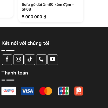
Sofa gỗ dài 1m80 kèm đệm –
Bộ Sofa 
SF08
16.500
8.000.000
₫
Kết nối với chúng tôi
Thanh toán