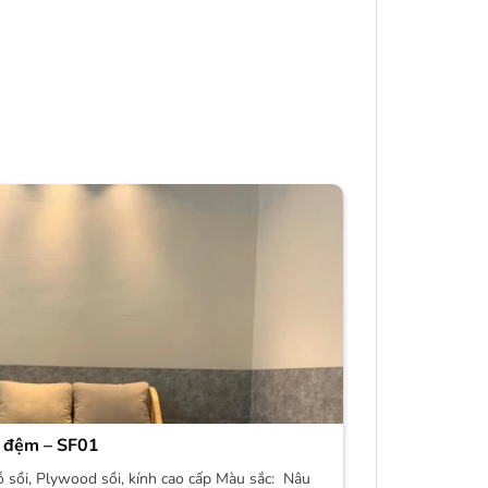
 đệm – SF01
ỗ sồi, Plywood sồi, kính cao cấp Màu sắc: Nâu