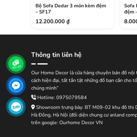
Bộ Sofa Dedar 3 món kèm đệm
Sofa 
– SF17
đệm 
12.200.000
₫
8.00
Thông tin liên hệ
Our Home Decor là cửa hàng chuyên bán đồ nội 
cách hiện đại, tất tần tật những đồ bạn cần cho t
chúng mình”
Hotline: 0975079584
Showroom trưng bày: BT M09-02 khu đô thị 
Hà Đông, Hà Nội (đối diện chung cư anland comp
trên google: Ourhome Decor VN