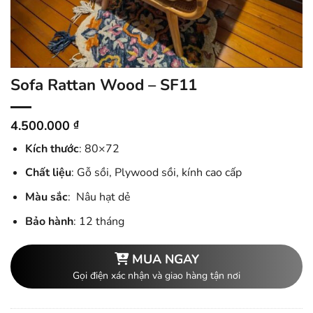
Sofa Rattan Wood – SF11
4.500.000
₫
Kích thước
: 80×72
Chất liệu
: Gỗ sồi, Plywood sồi, kính cao cấp
Màu sắc
: Nâu hạt dẻ
Bảo hành
: 12 tháng
MUA NGAY
Gọi điện xác nhận và giao hàng tận nơi