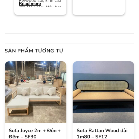
Plywood sồi, kính cao
Read more
cấp Màu sắc: Nâu hạt
dẻ/màu trần Bảo
hành:
SẢN PHẨM TƯƠNG TỰ
Sofa Joyce 2m + Đôn +
Sofa Rattan Wood dài
Đệm – SF30
1m80 – SF12