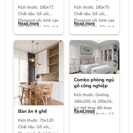
SF01
Kích thước: 180x72
Kích thước: 180x75
Chất liệu: Gỗ sồi,
Chất liệu: Gỗ sồi,
Plywood sồi, kính cao
Plywood sồi, kính cao
Read more
Read more
cấp Màu sắc: Nâu hạt
cấp Màu sắc: Nâu hạt
dẻ Bảo hành: 12
dẻ Bảo hành: 12
Combo phòng ngủ
gỗ công nghiệp
Kích thước: Giường
180x200, tủ 200x240
(có thể thay đổi theo
Bàn ăn 4 ghế
Read more
yêu cầu) Chất liệu: Gỗ
Kích thước: 70x120
công nghiệp MDF phủ
Chất liệu: Gỗ sồi,