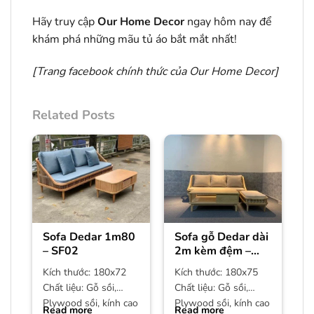
Hãy truy cập
Our Home Decor
ngay hôm nay để
khám phá những mãu tủ áo bắt mắt nhất!
[Trang facebook chính thức của
Our Home Decor
]
Related Posts
Sofa Dedar 1m80
Sofa gỗ Dedar dài
– SF02
2m kèm đệm –
SF01
Kích thước: 180x72
Kích thước: 180x75
Chất liệu: Gỗ sồi,
Chất liệu: Gỗ sồi,
Plywood sồi, kính cao
Plywood sồi, kính cao
Read more
Read more