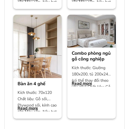
cấp Màu sắc: Nâu hạt
cấp Màu sắc: Nâu hạt
dẻ Bảo hành: 12
dẻ Bảo hành: 12
Combo phòng ngủ
gỗ công nghiệp
Kích thước: Giường
180x200, tủ 200x240
(có thể thay đổi theo
Bàn ăn 4 ghế
Read more
yêu cầu) Chất liệu: Gỗ
Kích thước: 70x120
công nghiệp MDF phủ
Chất liệu: Gỗ sồi,
Plywood sồi, kính cao
Read more
cấp Màu sắc: Nâu hạt
dẻ/màu trần Bảo
hành: