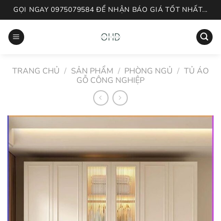
Skip
GỌI NGAY 0975079584 ĐỂ NHẬN BÁO GIÁ TỐT NHẤT...
to
content
TRANG CHỦ
/
SẢN PHẨM
/
PHÒNG NGỦ
/
TỦ ÁO
GỖ CÔNG NGHIỆP