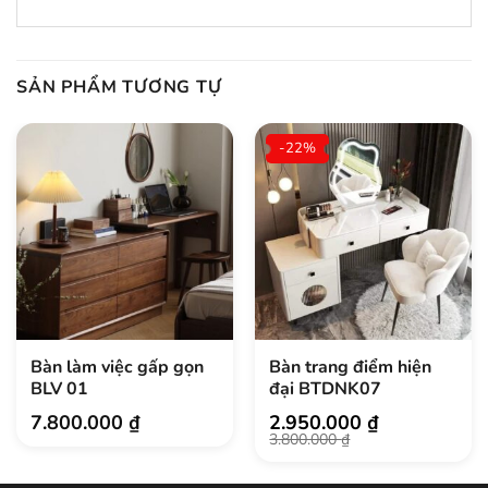
SẢN PHẨM TƯƠNG TỰ
-22%
Bàn làm việc gấp gọn
Bàn trang điểm hiện
BLV 01
đại BTDNK07
7.800.000
₫
2.950.000
₫
Giá
Giá
3.800.000
₫
gốc
hiện
là:
tại
3.800.000 ₫.
là: