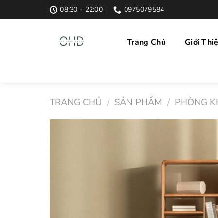
Skip
08:30 - 22:00
0975079584
to
content
Trang Chủ
Giới Thi
TRANG CHỦ
/
SẢN PHẨM
/
PHÒNG K