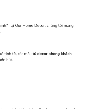
 mình? Tại Our Home Decor, chúng tôi mang
.
kế tinh tế, các mẫu
tủ decor phòng khách
,
uốn hút.