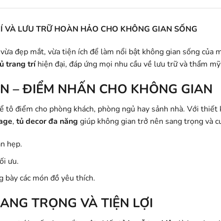
TRÍ VÀ LƯU TRỮ HOÀN HẢO CHO KHÔNG GIAN SỐNG
vừa đẹp mắt, vừa tiện ích để làm nổi bật không gian sống của
ủ trang trí
hiện đại, đáp ứng mọi nhu cầu về lưu trữ và thẩm mỹ
ÊN – ĐIỂM NHẤN CHO KHÔNG GIAN
ể tô điểm cho phòng khách, phòng ngủ hay sảnh nhà. Với thiết 
tage
,
tủ decor đa năng
giúp không gian trở nên sang trọng và c
an hẹp.
ối ưu.
g bày các món đồ yêu thích.
SANG TRỌNG VÀ TIỆN LỢI