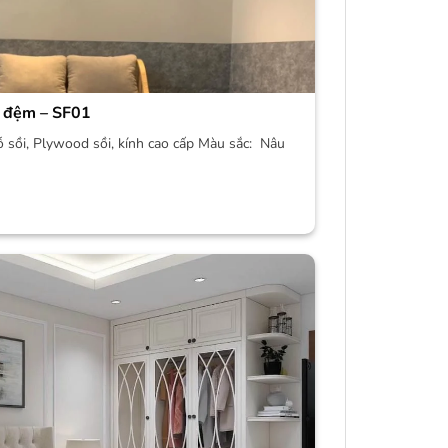
 đệm – SF01
ỗ sồi, Plywood sồi, kính cao cấp Màu sắc: Nâu