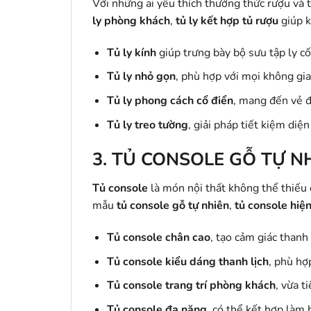
Với những ai yêu thích thưởng thức rượu và t
ly phòng khách
,
tủ ly kết hợp tủ rượu
giúp k
Tủ ly kính
giúp trưng bày bộ sưu tập ly cố
Tủ ly nhỏ gọn
, phù hợp với mọi không gia
Tủ ly phong cách cổ điển
, mang đến vẻ đ
Tủ ly treo tường
, giải pháp tiết kiệm diện
3.
TỦ CONSOLE GỖ TỰ NH
Tủ console
là món nội thất không thể thiếu
mẫu
tủ console gỗ tự nhiên
,
tủ console hiện
Tủ console chân cao
, tạo cảm giác thanh
Tủ console kiểu dáng thanh lịch
, phù hợ
Tủ console trang trí phòng khách
, vừa t
Tủ console đa năng
, có thể kết hợp làm b