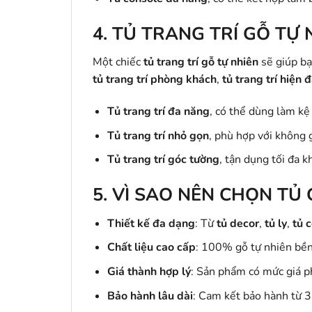
4.
TỦ TRANG TRÍ GỖ TỰ 
Một chiếc
tủ trang trí gỗ tự nhiên
sẽ giúp bạ
tủ trang trí phòng khách
,
tủ trang trí hiện đ
Tủ trang trí đa năng
, có thể dùng làm kệ
Tủ trang trí nhỏ gọn
, phù hợp với không 
Tủ trang trí góc tường
, tận dụng tối đa k
5.
VÌ SAO NÊN CHỌN TỦ 
Thiết kế đa dạng
: Từ
tủ decor
,
tủ ly
,
tủ 
Chất liệu cao cấp
: 100% gỗ tự nhiên bền
Giá thành hợp lý
: Sản phẩm có mức giá p
Bảo hành lâu dài
: Cam kết bảo hành từ 3