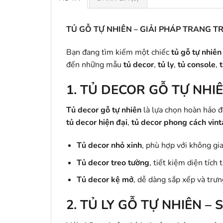
TỦ GỖ TỰ NHIÊN – GIẢI PHÁP TRANG 
Bạn đang tìm kiếm một chiếc
tủ gỗ tự nhiên
đến những mẫu
tủ decor
,
tủ ly
,
tủ console
,
t
1.
TỦ DECOR GỖ TỰ NHI
Tủ decor gỗ tự nhiên
là lựa chọn hoàn hảo đ
tủ decor hiện đại
,
tủ decor phong cách vin
Tủ decor nhỏ xinh
, phù hợp với không gi
Tủ decor treo tường
, tiết kiệm diện tích t
Tủ decor kệ mở
, dễ dàng sắp xếp và trưn
2.
TỦ LY GỖ TỰ NHIÊN – 