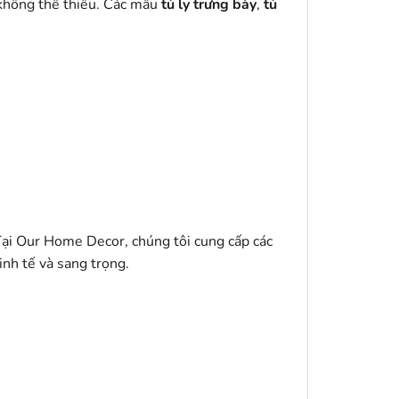
 không thể thiếu. Các mẫu
tủ ly trưng bày
,
tủ
Tại Our Home Decor, chúng tôi cung cấp các
inh tế và sang trọng.