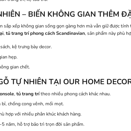
NHIÊN – BIẾN KHÔNG GIAN THÊM Đ
n sắp xếp không gian sống gọn gàng hơn mà vẫn giữ được tính 
ại
,
tủ trang trí phong cách Scandinavian
, sản phẩm này phù hợ
 sách, kệ trưng bày decor.
gian hẹp.
hông gian chết.
GỖ TỰ NHIÊN TẠI OUR HOME DECO
console
,
tủ trang trí
theo nhiều phong cách khác nhau.
 bỉ, chống cong vênh, mối mọt.
hù hợp với nhiều phân khúc khách hàng.
-5 năm, hỗ trợ bảo trì trọn đời sản phẩm.