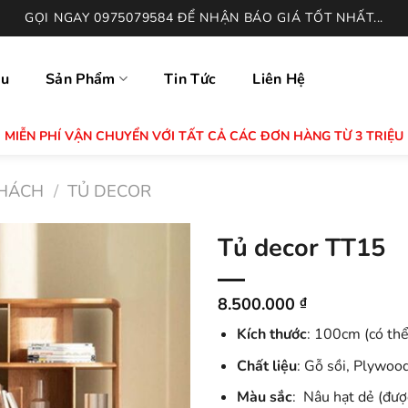
GỌI NGAY 0975079584 ĐỂ NHẬN BÁO GIÁ TỐT NHẤT...
ệu
Sản Phẩm
Tin Tức
Liên Hệ
MIỄN PHÍ VẬN CHUYỂN VỚI TẤT CẢ CÁC ĐƠN HÀNG TỪ 3 TRIỆU
HÁCH
/
TỦ DECOR
Tủ decor TT15
8.500.000
₫
Kích thước
: 100cm (có thể
Chất liệu
: Gỗ sồi, Plywood
Màu sắc
: Nâu hạt dẻ (đượ