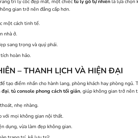
rang trí ly cốc đẹp mắt, một chiếc
tủ ly gỗ tự nhiên
là lựa chọn
hông gian trở nên đẳng cấp hơn.
c một cách tinh tế.
n nhà ở.
ẹp sang trọng và quý phái.
 tích hoàn hảo.
IÊN – THANH LỊCH VÀ HIỆN ĐẠI
 để tạo điểm nhấn cho hành lang, phòng khách hay phòng ngủ. 
 đại
,
tủ console phong cách tối giản
, giúp không gian trở nên t
 thoát, nhẹ nhàng.
p với mọi không gian nội thất.
iện dụng, vừa làm đẹp không gian.
àn trang trí, kệ lưu trữ.