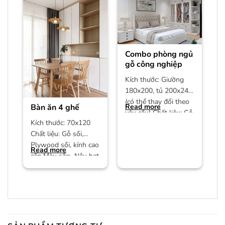
Combo phòng ngủ
gỗ công nghiệp
Kích thước: Giường
180x200, tủ 200x240
(có thể thay đổi theo
Bàn ăn 4 ghế
Read more
yêu cầu) Chất liệu: Gỗ
Kích thước: 70x120
công nghiệp MDF phủ
Chất liệu: Gỗ sồi,
Plywood sồi, kính cao
Read more
cấp Màu sắc: Nâu hạt
dẻ/màu trần Bảo
hành: