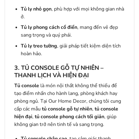
Tủ ly nhỏ gọn
, phù hợp với mọi không gian nhà
ở.
Tủ ly phong cách cổ điển
, mang đến vẻ đẹp
sang trọng và quý phái.
Tủ ly treo tường
, giải pháp tiết kiệm diện tích
hoàn hảo.
3.
TỦ CONSOLE GỖ TỰ NHIÊN –
THANH LỊCH VÀ HIỆN ĐẠI
Tủ console
là món nội thất không thể thiếu để
tạo điểm nhấn cho hành lang, phòng khách hay
phòng ngủ. Tại Our Home Decor, chúng tôi cung
cấp các mẫu
tủ console gỗ tự nhiên
,
tủ console
hiện đại
,
tủ console phong cách tối giản
, giúp
không gian trở nên tinh tế và sang trọng.
Tủ console chân cao
, tạo cảm giác thanh