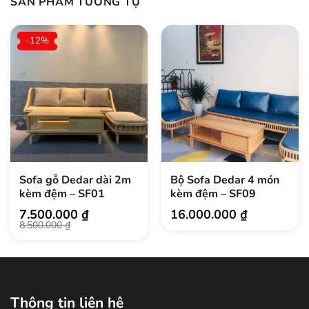
SẢN PHẨM TƯƠNG TỰ
-12%
Sofa gỗ Dedar dài 2m
Bộ Sofa Dedar 4 món
kèm đệm – SF01
kèm đệm – SF09
7.500.000
₫
16.000.000
₫
Giá
Giá
8.500.000
₫
gốc
hiện
là:
tại
8.500.000 ₫.
là:
7.500.000 ₫.
Thông tin liên hệ