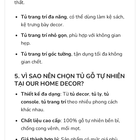
thất.
Tủ trang trí đa năng
, có thể dùng làm kệ sách,
kệ trưng bày decor.
Tủ trang trí nhỏ gọn
, phù hợp với không gian
hẹp.
Tủ trang trí góc tường
, tận dụng tối đa không
gian chết.
5.
VÌ SAO NÊN CHỌN TỦ GỖ TỰ NHIÊN
TẠI OUR HOME DECOR?
Thiết kế đa dạng
: Từ
tủ decor
,
tủ ly
,
tủ
console
,
tủ trang trí
theo nhiều phong cách
khác nhau.
Chất liệu cao cấp
: 100% gỗ tự nhiên bền bỉ,
chống cong vênh, mối mọt.
Giá thành hợp lý
: Sản phẩm có mức giá phù