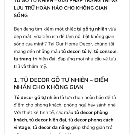
TỦ GỖ TỰ NHIÊN – GIẢI PHÁP TRANG TRÍ VÀ
LƯU TRỮ HOÀN HẢO CHO KHÔNG GIAN
SỐNG
Bạn đang tìm kiếm một chiếc
tủ gỗ tự nhiên
vừa
đẹp mắt, vừa tiện ích để làm nổi bật không gian
sống của mình? Tại Our Home Decor, chúng tôi
mang đến những mẫu
tủ decor
,
tủ ly
,
tủ console
,
tủ trang trí
hiện đại, đáp ứng mọi nhu cầu về lưu
trữ và thẩm mỹ.
1.
TỦ DECOR GỖ TỰ NHIÊN – ĐIỂM
NHẤN CHO KHÔNG GIAN
Tủ decor gỗ tự nhiên
là lựa chọn hoàn hảo để tô
điểm cho phòng khách, phòng ngủ hay sảnh nhà.
Với thiết kế tinh tế, các mẫu
tủ decor phòng
khách
,
tủ decor hiện đại
,
tủ decor phong cách
vintage
,
tủ decor đa năng
giúp không gian trở