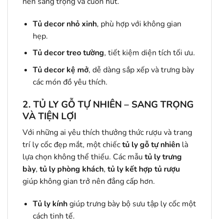
nên sang trọng và cuốn hút.
Tủ decor nhỏ xinh
, phù hợp với không gian
hẹp.
Tủ decor treo tường
, tiết kiệm diện tích tối ưu.
Tủ decor kệ mở
, dễ dàng sắp xếp và trưng bày
các món đồ yêu thích.
2.
TỦ LY GỖ TỰ NHIÊN – SANG TRỌNG
VÀ TIỆN LỢI
Với những ai yêu thích thưởng thức rượu và trang
trí ly cốc đẹp mắt, một chiếc
tủ ly gỗ tự nhiên
là
lựa chọn không thể thiếu. Các mẫu
tủ ly trưng
bày
,
tủ ly phòng khách
,
tủ ly kết hợp tủ rượu
giúp không gian trở nên đẳng cấp hơn.
Tủ ly kính
giúp trưng bày bộ sưu tập ly cốc một
cách tinh tế.