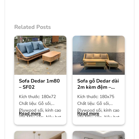
Related Posts
Sofa Dedar 1m80
Sofa gỗ Dedar dài
– SF02
2m kèm đệm –
SF01
Kích thước: 180x72
Kích thước: 180x75
Chất liệu: Gỗ sồi,
Chất liệu: Gỗ sồi,
Plywood sồi, kính cao
Plywood sồi, kính cao
Read more
Read more
cấp Màu sắc: Nâu hạt
cấp Màu sắc: Nâu hạt
dẻ Bảo hành: 12
dẻ Bảo hành: 12