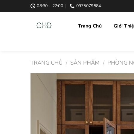
Skip
08:30 - 22:00
0975079584
to
content
Trang Chủ
Giới Thi
TRANG CHỦ
/
SẢN PHẨM
/
PHÒNG N