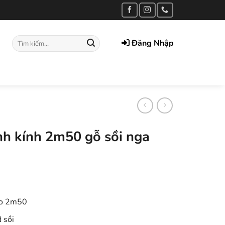
Tìm
Đăng Nhập
kiếm:
nh kính 2m50 gỗ sồi nga
ao 2m50
 sồi