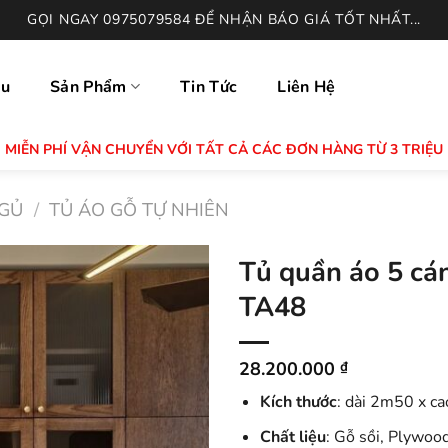
GỌI NGAY 0975079584 ĐỂ NHẬN BÁO GIÁ TỐT NHẤT...
ệu
Sản Phẩm
Tin Tức
Liên Hệ
MIỄN PHÍ VẬN CHUYỂN VỚI TẤT CẢ CÁC ĐƠN HÀNG TỪ 3 TRIỆU
GỦ
/
TỦ ÁO GỖ TỰ NHIÊN
Tủ quần áo 5 cá
TA48
28.200.000
₫
Kích thước
: dài 2m50 x c
Chất liệu
: Gỗ sồi, Plywood