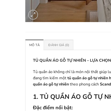
MÔ TẢ
ĐÁNH GIÁ (0)
TỦ QUẦN ÁO GỖ TỰ NHIÊN – LỰA CHỌ
Tủ quần áo không chỉ là món nội thất giúp 
đang tìm kiếm một
tủ quần áo gỗ tự nhiên h
quần áo gỗ tự nhiên
theo phong cách
Scand
1. TỦ QUẦN ÁO GỖ TỰ N
Đặc điểm nổi bật: