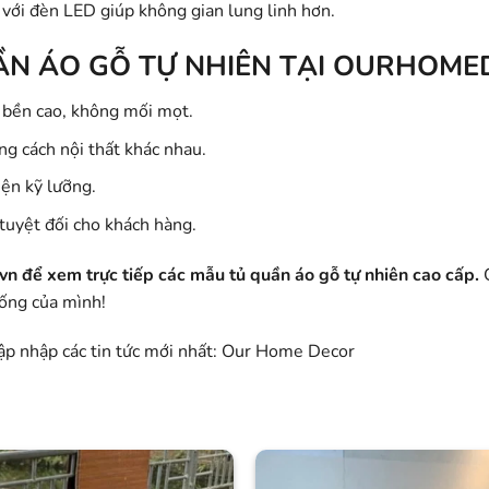
p với đèn LED giúp không gian lung linh hơn.
ẦN ÁO GỖ TỰ NHIÊN TẠI OURHOME
 bền cao, không mối mọt.
ng cách nội thất khác nhau.
iện kỹ lưỡng.
tuyệt đối cho khách hàng.
 để xem trực tiếp các mẫu tủ quần áo gỗ tự nhiên cao cấp.
C
sống của mình!
p nhập các tin tức mới nhất:
Our Home Decor