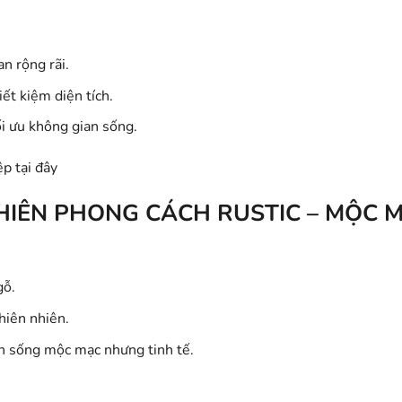
an rộng rãi.
tiết kiệm diện tích.
i ưu không gian sống.
ệp
tại đây
HIÊN PHONG CÁCH RUSTIC – MỘC 
gỗ.
hiên nhiên.
an sống mộc mạc nhưng tinh tế.