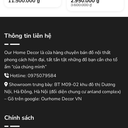
11.500.000
₫
2.950.000
₫
Giá
Giá
3.600.000
₫
gốc
hiện
là:
tại
3.600.000 ₫.
là:
2.950.000 ₫.
Thông tin liên hệ
Our Home Decor là cửa hàng chuyên bán đồ nội thất
phong cách hiện đại, tất tần tật những đồ bạn cần cho tổ
ẩm “của chúng mình”
Hotline: 0975079584
Showroom trưng bày: BT M09-02 khu đô thị Dương
Nội, Hà Đông, Hà Nội (đối diện chung cư anland complex)
– Gõ trên google: Ourhome Decor VN
Chính sách