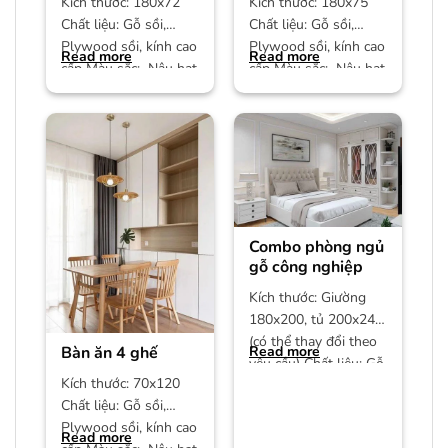
Kích thước: 180x72
Kích thước: 180x75
Chất liệu: Gỗ sồi,
Chất liệu: Gỗ sồi,
Plywood sồi, kính cao
Plywood sồi, kính cao
Read more
Read more
cấp Màu sắc: Nâu hạt
cấp Màu sắc: Nâu hạt
dẻ Bảo hành: 12
dẻ Bảo hành: 12
Combo phòng ngủ
gỗ công nghiệp
Kích thước: Giường
180x200, tủ 200x240
(có thể thay đổi theo
Bàn ăn 4 ghế
Read more
yêu cầu) Chất liệu: Gỗ
Kích thước: 70x120
công nghiệp MDF phủ
Chất liệu: Gỗ sồi,
Plywood sồi, kính cao
Read more