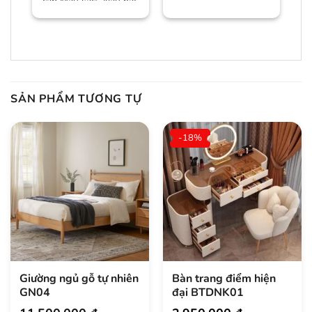
cấp Màu sắc: Nâu hạt
dẻ/màu trần Bảo
hành:
SẢN PHẨM TƯƠNG TỰ
-18%
Giường ngủ gỗ tự nhiên
Bàn trang điểm hiện
GN04
đại BTDNK01