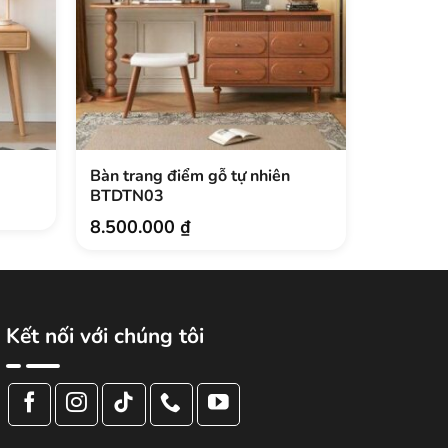
Bàn trang điểm gỗ tự nhiên
Bàn tran
BTDTN03
BTDCN1
8.500.000
₫
4.400.
Kết nối với chúng tôi