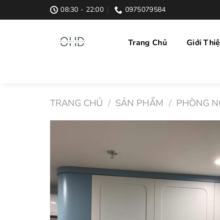
Skip
08:30 - 22:00
0975079584
to
content
Trang Chủ
Giới Thi
TRANG CHỦ
/
SẢN PHẨM
/
PHÒNG N