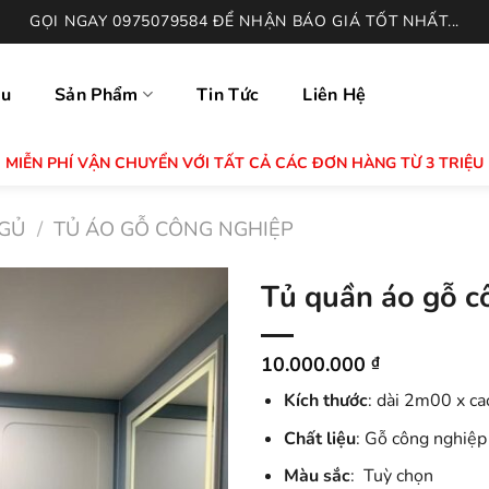
GỌI NGAY 0975079584 ĐỂ NHẬN BÁO GIÁ TỐT NHẤT...
ệu
Sản Phẩm
Tin Tức
Liên Hệ
MIỄN PHÍ VẬN CHUYỂN VỚI TẤT CẢ CÁC ĐƠN HÀNG TỪ 3 TRIỆU
GỦ
/
TỦ ÁO GỖ CÔNG NGHIỆP
Tủ quần áo gỗ c
10.000.000
₫
Kích thước
: dài 2m00 x c
Chất liệu
: Gỗ công nghiệ
Màu sắc
: Tuỳ chọn