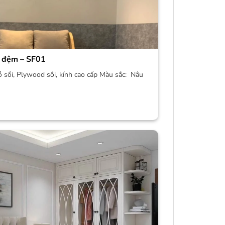
 đệm – SF01
ỗ sồi, Plywood sồi, kính cao cấp Màu sắc: Nâu