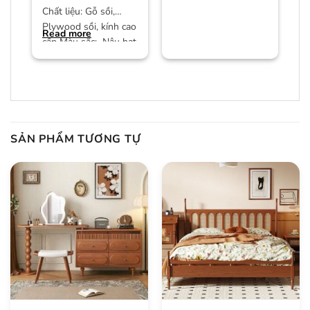
Chất liệu: Gỗ sồi,
Plywood sồi, kính cao
Read more
cấp Màu sắc: Nâu hạt
dẻ/màu trần Bảo
hành:
SẢN PHẨM TƯƠNG TỰ