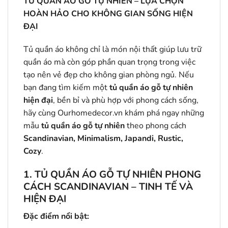
TỦ QUẦN ÁO GỖ TỰ NHIÊN – LỰA CHỌN
HOÀN HẢO CHO KHÔNG GIAN SỐNG HIỆN
ĐẠI
Tủ quần áo không chỉ là món nội thất giúp lưu trữ
quần áo mà còn góp phần quan trọng trong việc
tạo nên vẻ đẹp cho không gian phòng ngủ. Nếu
bạn đang tìm kiếm một
tủ quần áo gỗ tự nhiên
hiện đại
, bền bỉ và phù hợp với phong cách sống,
hãy cùng Ourhomedecor.vn khám phá ngay những
mẫu
tủ quần áo gỗ tự nhiên
theo phong cách
Scandinavian, Minimalism, Japandi, Rustic,
Cozy
.
1. TỦ QUẦN ÁO GỖ TỰ NHIÊN PHONG
CÁCH SCANDINAVIAN – TINH TẾ VÀ
HIỆN ĐẠI
Đặc điểm nổi bật: