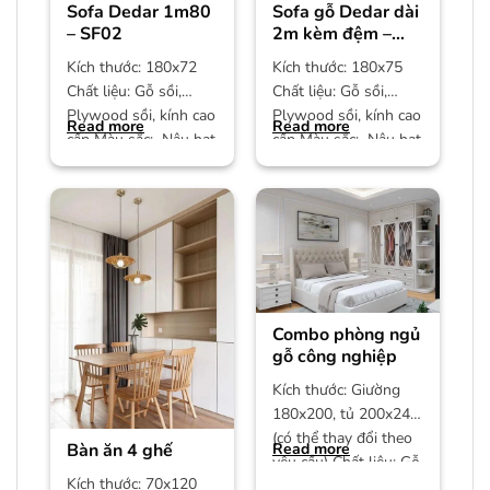
Sofa Dedar 1m80
Sofa gỗ Dedar dài
– SF02
2m kèm đệm –
SF01
Kích thước: 180x72
Kích thước: 180x75
Chất liệu: Gỗ sồi,
Chất liệu: Gỗ sồi,
Plywood sồi, kính cao
Plywood sồi, kính cao
Read more
Read more
cấp Màu sắc: Nâu hạt
cấp Màu sắc: Nâu hạt
dẻ Bảo hành: 12
dẻ Bảo hành: 12
Combo phòng ngủ
gỗ công nghiệp
Kích thước: Giường
180x200, tủ 200x240
(có thể thay đổi theo
Bàn ăn 4 ghế
Read more
yêu cầu) Chất liệu: Gỗ
Kích thước: 70x120
công nghiệp MDF phủ