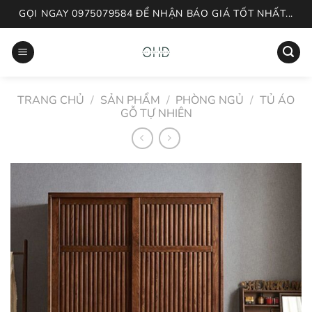
Skip
GỌI NGAY 0975079584 ĐỂ NHẬN BÁO GIÁ TỐT NHẤT...
to
content
TRANG CHỦ
/
SẢN PHẨM
/
PHÒNG NGỦ
/
TỦ ÁO
GỖ TỰ NHIÊN