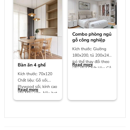
Combo phòng ngủ
gỗ công nghiệp
Kích thước: Giường
180x200, tủ 200x240
(có thể thay đổi theo
Bàn ăn 4 ghế
Read more
yêu cầu) Chất liệu: Gỗ
Kích thước: 70x120
công nghiệp MDF phủ
Chất liệu: Gỗ sồi,
Plywood sồi, kính cao
Read more
cấp Màu sắc: Nâu hạt
dẻ/màu trần Bảo
hành: