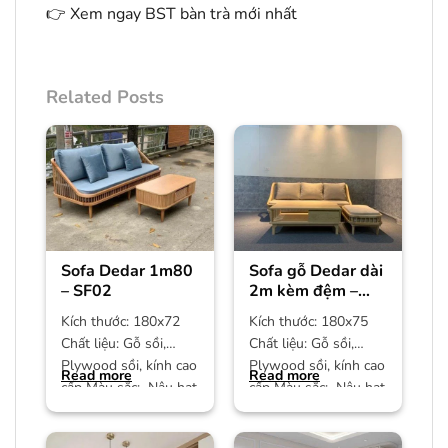
👉
Xem ngay BST bàn trà mới nhất
Related Posts
Sofa Dedar 1m80
Sofa gỗ Dedar dài
– SF02
2m kèm đệm –
SF01
Kích thước: 180x72
Kích thước: 180x75
Chất liệu: Gỗ sồi,
Chất liệu: Gỗ sồi,
Plywood sồi, kính cao
Plywood sồi, kính cao
Read more
Read more
cấp Màu sắc: Nâu hạt
cấp Màu sắc: Nâu hạt
dẻ Bảo hành: 12
dẻ Bảo hành: 12