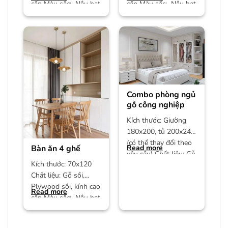
cấp Màu sắc: Nâu hạt
cấp Màu sắc: Nâu hạt
dẻ Bảo hành: 12
dẻ Bảo hành: 12
Combo phòng ngủ
gỗ công nghiệp
Kích thước: Giường
180x200, tủ 200x240
(có thể thay đổi theo
Bàn ăn 4 ghế
Read more
yêu cầu) Chất liệu: Gỗ
Kích thước: 70x120
công nghiệp MDF phủ
Chất liệu: Gỗ sồi,
Plywood sồi, kính cao
Read more
cấp Màu sắc: Nâu hạt
dẻ/màu trần Bảo
hành: