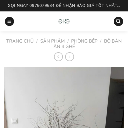
Skip
GỌI NGAY 0975079584 ĐỂ NHẬN BÁO GIÁ TỐT NHẤT...
to
content
TRANG CHỦ
/
SẢN PHẨM
/
PHÒNG BẾP
/
BỘ BÀN
ĂN 4 GHẾ