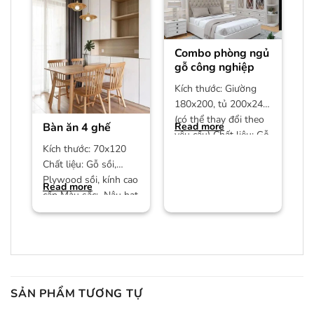
Combo phòng ngủ
gỗ công nghiệp
Kích thước: Giường
180x200, tủ 200x240
(có thể thay đổi theo
Bàn ăn 4 ghế
Read more
yêu cầu) Chất liệu: Gỗ
Kích thước: 70x120
công nghiệp MDF phủ
Chất liệu: Gỗ sồi,
Plywood sồi, kính cao
Read more
cấp Màu sắc: Nâu hạt
dẻ/màu trần Bảo
hành:
SẢN PHẨM TƯƠNG TỰ