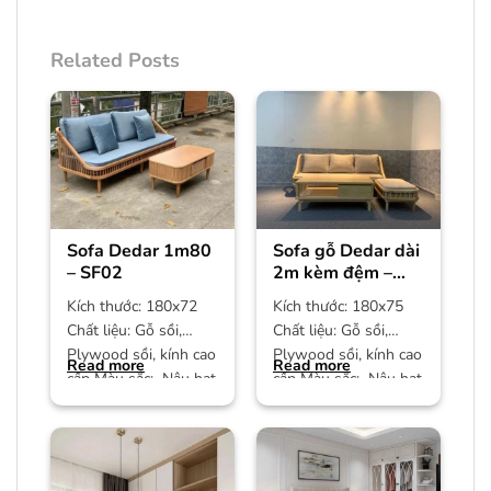
Related Posts
Sofa Dedar 1m80
Sofa gỗ Dedar dài
– SF02
2m kèm đệm –
SF01
Kích thước: 180x72
Kích thước: 180x75
Chất liệu: Gỗ sồi,
Chất liệu: Gỗ sồi,
Plywood sồi, kính cao
Plywood sồi, kính cao
Read more
Read more
cấp Màu sắc: Nâu hạt
cấp Màu sắc: Nâu hạt
dẻ Bảo hành: 12
dẻ Bảo hành: 12