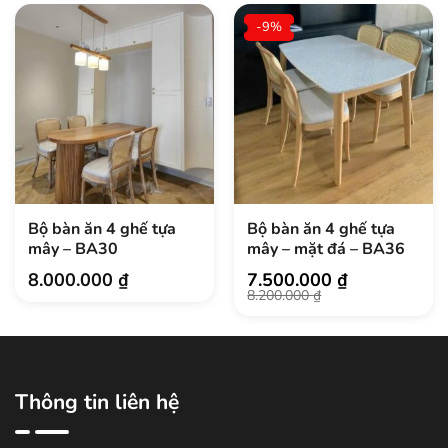
-9%
Bộ bàn ăn 4 ghế tựa
Bộ bàn ăn 4 ghế tựa
mây – BA30
mây – mặt đá – BA36
8.000.000
₫
7.500.000
₫
Giá
Giá
8.200.000
₫
gốc
hiện
là:
tại
8.200.000 ₫.
là:
7.500.000 ₫.
Thông tin liên hệ