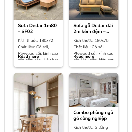
Sofa Dedar 1m80
Sofa gỗ Dedar dài
– SF02
2m kèm đệm –
SF01
Kích thước: 180x72
Kích thước: 180x75
Chất liệu: Gỗ sồi,
Chất liệu: Gỗ sồi,
Plywood sồi, kính cao
Plywood sồi, kính cao
Read more
Read more
cấp Màu sắc: Nâu hạt
cấp Màu sắc: Nâu hạt
dẻ Bảo hành: 12
dẻ Bảo hành: 12
Combo phòng ngủ
gỗ công nghiệp
Kích thước: Giường