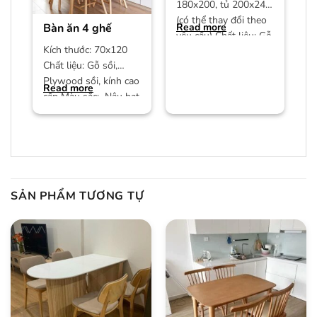
180x200, tủ 200x240
(có thể thay đổi theo
Bàn ăn 4 ghế
Read more
yêu cầu) Chất liệu: Gỗ
Kích thước: 70x120
công nghiệp MDF phủ
Chất liệu: Gỗ sồi,
Plywood sồi, kính cao
Read more
cấp Màu sắc: Nâu hạt
dẻ/màu trần Bảo
hành:
SẢN PHẨM TƯƠNG TỰ