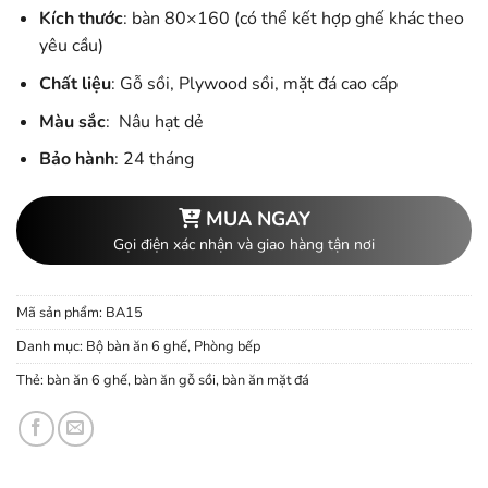
gốc
hiện
Kích thước
: bàn 80×160 (có thể kết hợp ghế khác theo
là:
tại
yêu cầu)
11.500.000 ₫.
là:
Chất liệu
: Gỗ sồi, Plywood sồi, mặt đá cao cấp
10.900.000 ₫.
Màu sắc
: Nâu hạt dẻ
Bảo hành
: 24 tháng
MUA NGAY
Gọi điện xác nhận và giao hàng tận nơi
Mã sản phẩm:
BA15
Danh mục:
Bộ bàn ăn 6 ghế
,
Phòng bếp
Thẻ:
bàn ăn 6 ghế
,
bàn ăn gỗ sồi
,
bàn ăn mặt đá