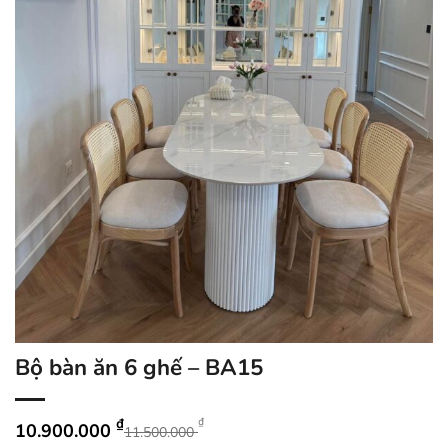
Bộ bàn ăn 6 ghế – BA15
₫
₫
10.900.000
11.500.000
Giá
Giá