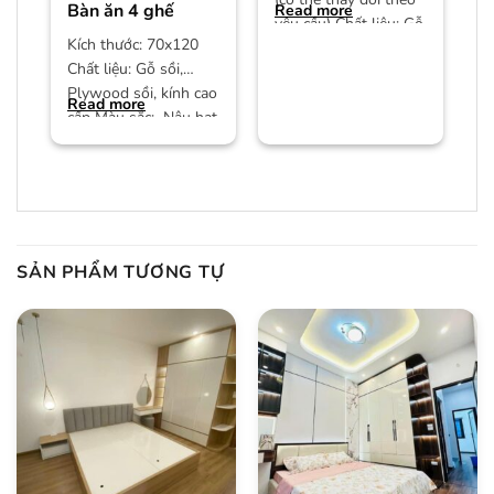
Bàn ăn 4 ghế
Read more
yêu cầu) Chất liệu: Gỗ
Kích thước: 70x120
công nghiệp MDF phủ
Chất liệu: Gỗ sồi,
Plywood sồi, kính cao
Read more
cấp Màu sắc: Nâu hạt
dẻ/màu trần Bảo
hành:
SẢN PHẨM TƯƠNG TỰ