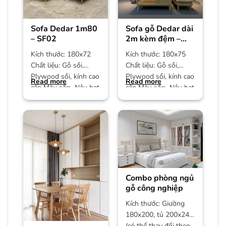
Sofa Dedar 1m80
Sofa gỗ Dedar dài
– SF02
2m kèm đệm –
SF01
Kích thước: 180x72
Kích thước: 180x75
Chất liệu: Gỗ sồi,
Chất liệu: Gỗ sồi,
Plywood sồi, kính cao
Plywood sồi, kính cao
Read more
Read more
cấp Màu sắc: Nâu hạt
cấp Màu sắc: Nâu hạt
dẻ Bảo hành: 12
dẻ Bảo hành: 12
Combo phòng ngủ
gỗ công nghiệp
Kích thước: Giường
180x200, tủ 200x240
(có thể thay đổi theo