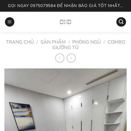
Skip
GỌI NGAY 0975079584 ĐỂ NHẬN BÁO GIÁ TỐT NHẤT...
to
content
TRANG CHỦ
/
SẢN PHẨM
/
PHÒNG NGỦ
/
COMBO
GIƯỜNG TỦ