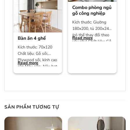
Combo phòng ngủ
gỗ công nghiệp
Kích thước: Giường
180x200, tủ 200x240
(có thể thay đổi theo
Bàn ăn 4 ghế
Read more
yêu cầu) Chất liệu: Gỗ
Kích thước: 70x120
công nghiệp MDF phủ
Chất liệu: Gỗ sồi,
Plywood sồi, kính cao
Read more
cấp Màu sắc: Nâu hạt
dẻ/màu trần Bảo
hành:
SẢN PHẨM TƯƠNG TỰ