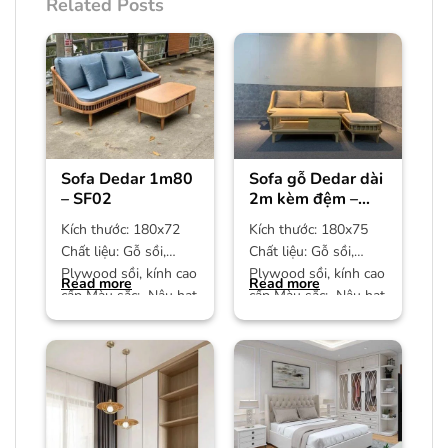
Related Posts
Sofa Dedar 1m80
Sofa gỗ Dedar dài
– SF02
2m kèm đệm –
SF01
Kích thước: 180x72
Kích thước: 180x75
Chất liệu: Gỗ sồi,
Chất liệu: Gỗ sồi,
Plywood sồi, kính cao
Plywood sồi, kính cao
Read more
Read more
cấp Màu sắc: Nâu hạt
cấp Màu sắc: Nâu hạt
dẻ Bảo hành: 12
dẻ Bảo hành: 12