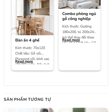
Combo phòng ngủ
gỗ công nghiệp
Kích thước: Giường
180x200, tủ 200x240
(có thể thay đổi theo
Bàn ăn 4 ghế
Read more
yêu cầu) Chất liệu: Gỗ
Kích thước: 70x120
công nghiệp MDF phủ
Chất liệu: Gỗ sồi,
Plywood sồi, kính cao
Read more
cấp Màu sắc: Nâu hạt
dẻ/màu trần Bảo
hành:
SẢN PHẨM TƯƠNG TỰ