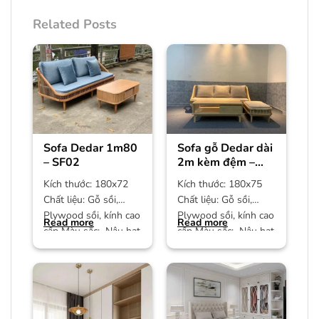
Related Posts
Sofa Dedar 1m80
Sofa gỗ Dedar dài
– SF02
2m kèm đệm –
SF01
Kích thước: 180x72
Kích thước: 180x75
Chất liệu: Gỗ sồi,
Chất liệu: Gỗ sồi,
Plywood sồi, kính cao
Plywood sồi, kính cao
Read more
Read more
cấp Màu sắc: Nâu hạt
cấp Màu sắc: Nâu hạt
dẻ Bảo hành: 12
dẻ Bảo hành: 12