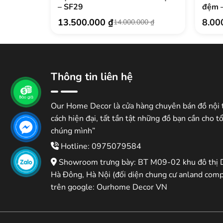
– SF29
đệm 
13.500.000
₫
8.00
14.000.000
₫
Giá
Giá
gốc
hiện
là:
tại
14.000.000 ₫.
là:
13.500.000 ₫.
Thông tin liên hệ
Our Home Decor là cửa hàng chuyên bán đồ nội 
cách hiện đại, tất tần tật những đồ bạn cần cho t
chúng mình”
Hotline: 0975079584
Showroom trưng bày: BT M09-02 khu đô thị 
Hà Đông, Hà Nội (đối diện chung cư anland comp
trên google: Ourhome Decor VN