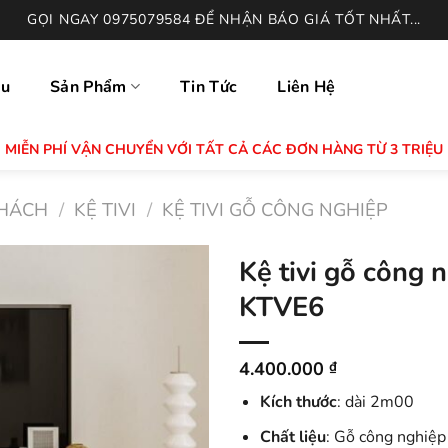
GỌI NGAY 0975079584 ĐỂ NHẬN BÁO GIÁ TỐT NHẤT...
ệu
Sản Phẩm
Tin Tức
Liên Hệ
MIỄN PHÍ VẬN CHUYỂN VỚI TẤT CẢ CÁC ĐƠN HÀNG TỪ 3 TRIỆU
HÁCH
/
KỆ TIVI
/
KỆ TIVI GỖ CÔNG NGHIỆP
Kệ tivi gỗ công 
KTVE6
4.400.000
₫
Kích thước
: dài 2m00
Chất liệu
: Gỗ công nghiệ