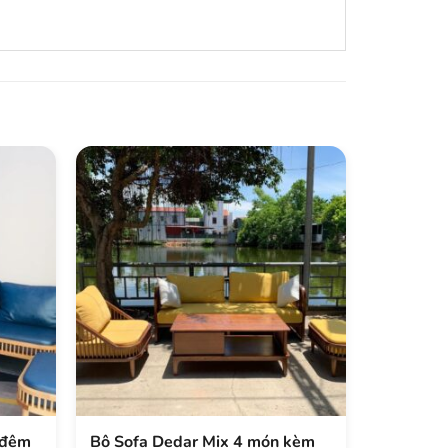
 đệm
Bộ Sofa Dedar Mix 4 món kèm
Sofa Rat