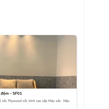
 đệm – SF01
ỗ sồi, Plywood sồi, kính cao cấp Màu sắc: Nâu