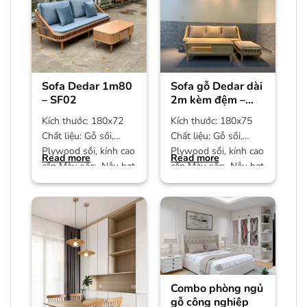
Sofa Dedar 1m80
Sofa gỗ Dedar dài
– SF02
2m kèm đệm –
SF01
Kích thước: 180x72
Kích thước: 180x75
Chất liệu: Gỗ sồi,
Chất liệu: Gỗ sồi,
Plywood sồi, kính cao
Plywood sồi, kính cao
Read more
Read more
cấp Màu sắc: Nâu hạt
cấp Màu sắc: Nâu hạt
dẻ Bảo hành: 12
dẻ Bảo hành: 12
Combo phòng ngủ
gỗ công nghiệp