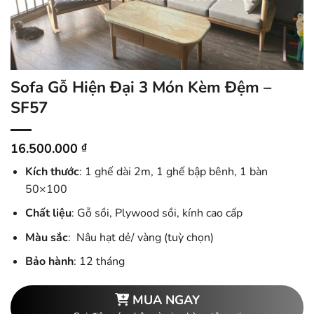
Sofa Gỗ Hiện Đại 3 Món Kèm Đệm –
SF57
16.500.000
₫
Kích thước
: 1 ghế dài 2m, 1 ghế bập bênh, 1 bàn
50×100
Chất liệu
: Gỗ sồi, Plywood sồi, kính cao cấp
Màu sắc
: Nâu hạt dẻ/ vàng (tuỳ chọn)
Bảo hành
: 12 tháng
MUA NGAY