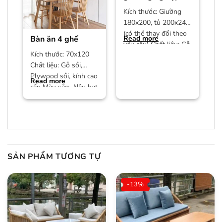
Kích thước: Giường
180x200, tủ 200x240
(có thể thay đổi theo
Bàn ăn 4 ghế
Read more
yêu cầu) Chất liệu: Gỗ
Kích thước: 70x120
công nghiệp MDF phủ
Chất liệu: Gỗ sồi,
Plywood sồi, kính cao
Read more
cấp Màu sắc: Nâu hạt
dẻ/màu trần Bảo
hành:
SẢN PHẨM TƯƠNG TỰ
-13%