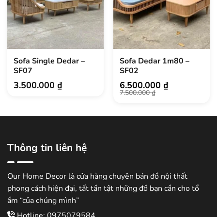
Sofa Single Dedar –
Sofa Dedar 1m80 –
SF07
SF02
3.500.000
₫
6.500.000
₫
Giá
Giá
7.500.000
₫
gốc
hiện
là:
tại
7.500.000 ₫.
là:
6.500.000 ₫.
Thông tin liên hệ
Our Home Decor là cửa hàng chuyên bán đồ nội thất
phong cách hiện đại, tất tần tật những đồ bạn cần cho tổ
ẩm “của chúng mình”
Hotline: 0975079584