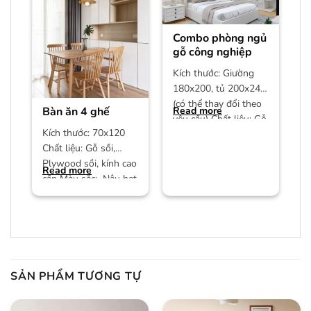
Combo phòng ngủ
gỗ công nghiệp
Kích thước: Giường
180x200, tủ 200x240
(có thể thay đổi theo
Bàn ăn 4 ghế
Read more
yêu cầu) Chất liệu: Gỗ
Kích thước: 70x120
công nghiệp MDF phủ
Chất liệu: Gỗ sồi,
Plywood sồi, kính cao
Read more
cấp Màu sắc: Nâu hạt
dẻ/màu trần Bảo
hành:
SẢN PHẨM TƯƠNG TỰ