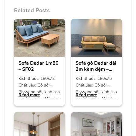
Related Posts
Sofa Dedar 1m80
Sofa gỗ Dedar dài
– SF02
2m kèm đệm –
SF01
Kích thước: 180x72
Kích thước: 180x75
Chất liệu: Gỗ sồi,
Chất liệu: Gỗ sồi,
Plywood sồi, kính cao
Plywood sồi, kính cao
Read more
Read more
cấp Màu sắc: Nâu hạt
cấp Màu sắc: Nâu hạt
dẻ Bảo hành: 12
dẻ Bảo hành: 12