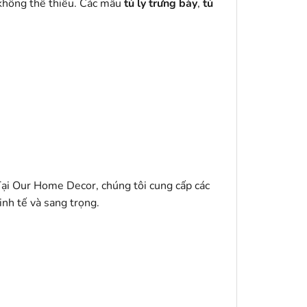
 không thể thiếu. Các mẫu
tủ ly trưng bày
,
tủ
Tại Our Home Decor, chúng tôi cung cấp các
inh tế và sang trọng.