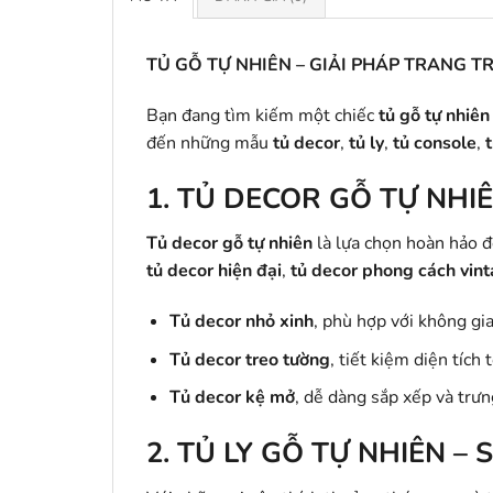
TỦ GỖ TỰ NHIÊN – GIẢI PHÁP TRANG 
Bạn đang tìm kiếm một chiếc
tủ gỗ tự nhiên
đến những mẫu
tủ decor
,
tủ ly
,
tủ console
,
t
1.
TỦ DECOR GỖ TỰ NHI
Tủ decor gỗ tự nhiên
là lựa chọn hoàn hảo đ
tủ decor hiện đại
,
tủ decor phong cách vin
Tủ decor nhỏ xinh
, phù hợp với không gi
Tủ decor treo tường
, tiết kiệm diện tích t
Tủ decor kệ mở
, dễ dàng sắp xếp và trưn
2.
TỦ LY GỖ TỰ NHIÊN – 