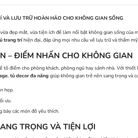
TRÍ VÀ LƯU TRỮ HOÀN HẢO CHO KHÔNG GIAN SỐNG
vừa đẹp mắt, vừa tiện ích để làm nổi bật không gian sống của
ủ trang trí
hiện đại, đáp ứng mọi nhu cầu về lưu trữ và thẩm mỹ
ÊN – ĐIỂM NHẤN CHO KHÔNG GIAN
ể tô điểm cho phòng khách, phòng ngủ hay sảnh nhà. Với thiết 
tage
,
tủ decor đa năng
giúp không gian trở nên sang trọng và c
an hẹp.
ối ưu.
g bày các món đồ yêu thích.
SANG TRỌNG VÀ TIỆN LỢI