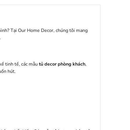
 mình? Tại Our Home Decor, chúng tôi mang
.
kế tinh tế, các mẫu
tủ decor phòng khách
,
uốn hút.