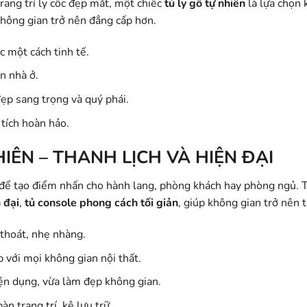
rang trí ly cốc đẹp mắt, một chiếc
tủ ly gỗ tự nhiên
là lựa chọn
hông gian trở nên đẳng cấp hơn.
c một cách tinh tế.
n nhà ở.
ẹp sang trọng và quý phái.
 tích hoàn hảo.
IÊN – THANH LỊCH VÀ HIỆN ĐẠI
 để tạo điểm nhấn cho hành lang, phòng khách hay phòng ngủ. 
 đại
,
tủ console phong cách tối giản
, giúp không gian trở nên t
 thoát, nhẹ nhàng.
p với mọi không gian nội thất.
iện dụng, vừa làm đẹp không gian.
àn trang trí, kệ lưu trữ.