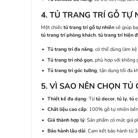
4.
TỦ TRANG TRÍ GỖ TỰ 
Một chiếc
tủ trang trí gỗ tự nhiên
sẽ giúp bạ
tủ trang trí phòng khách
,
tủ trang trí hiện đ
Tủ trang trí đa năng
, có thể dùng làm kệ
Tủ trang trí nhỏ gọn
, phù hợp với không 
Tủ trang trí góc tường
, tận dụng tối đa k
5.
VÌ SAO NÊN CHỌN TỦ 
Thiết kế đa dạng
: Từ
tủ decor
,
tủ ly
,
tủ 
Chất liệu cao cấp
: 100% gỗ tự nhiên bền
Giá thành hợp lý
: Sản phẩm có mức giá p
Bảo hành lâu dài
: Cam kết bảo hành từ 3