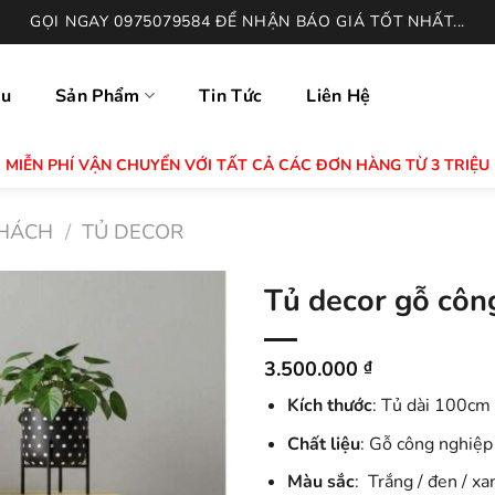
GỌI NGAY 0975079584 ĐỂ NHẬN BÁO GIÁ TỐT NHẤT...
ệu
Sản Phẩm
Tin Tức
Liên Hệ
MIỄN PHÍ VẬN CHUYỂN VỚI TẤT CẢ CÁC ĐƠN HÀNG TỪ 3 TRIỆU
HÁCH
/
TỦ DECOR
Tủ decor gỗ côn
3.500.000
₫
Kích thước
: Tủ dài 100cm
Chất liệu
: Gỗ công nghiệp
Màu sắc
: Trắng / đen / x