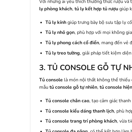
Với những ai yêu thích thưởng thức rượu và t
ly phòng khách
,
tủ ly kết hợp tủ rượu
giúp k
Tủ ly kính
giúp trưng bày bộ sưu tập ly cố
Tủ ly nhỏ gọn
, phù hợp với mọi không gia
Tủ ly phong cách cổ điển
, mang đến vẻ đ
Tủ ly treo tường
, giải pháp tiết kiệm diện
3.
TỦ CONSOLE GỖ TỰ NH
Tủ console
là món nội thất không thể thiếu
mẫu
tủ console gỗ tự nhiên
,
tủ console hiện
Tủ console chân cao
, tạo cảm giác thanh
Tủ console kiểu dáng thanh lịch
, phù hợ
Tủ console trang trí phòng khách
, vừa t
Tủ console đa năng
, có thể kết hợp làm b