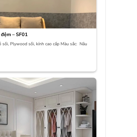
 đệm – SF01
ỗ sồi, Plywood sồi, kính cao cấp Màu sắc: Nâu