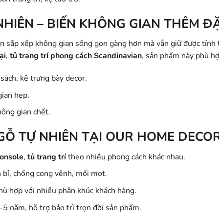
NHIÊN – BIẾN KHÔNG GIAN THÊM Đ
n sắp xếp không gian sống gọn gàng hơn mà vẫn giữ được tính 
ại
,
tủ trang trí phong cách Scandinavian
, sản phẩm này phù hợ
 sách, kệ trưng bày decor.
gian hẹp.
hông gian chết.
GỖ TỰ NHIÊN TẠI OUR HOME DECO
console
,
tủ trang trí
theo nhiều phong cách khác nhau.
 bỉ, chống cong vênh, mối mọt.
hù hợp với nhiều phân khúc khách hàng.
-5 năm, hỗ trợ bảo trì trọn đời sản phẩm.