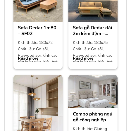
Sofa Dedar 1m80
Sofa gỗ Dedar dài
– SF02
2m kèm đệm –
SF01
Kích thước: 180x72
Kích thước: 180x75
Chất liệu: Gỗ sồi,
Chất liệu: Gỗ sồi,
Plywood sồi, kính cao
Plywood sồi, kính cao
Read more
Read more
cấp Màu sắc: Nâu hạt
cấp Màu sắc: Nâu hạt
dẻ Bảo hành: 12
dẻ Bảo hành: 12
Combo phòng ngủ
gỗ công nghiệp
Kích thước: Giường