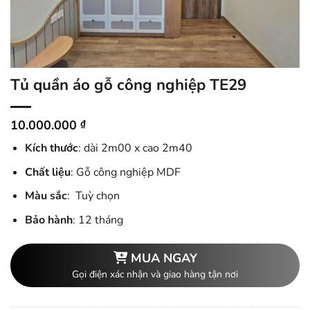
Tủ quần áo gỗ công nghiệp TE29
10.000.000
₫
Kích thước
: dài 2m00 x cao 2m40
Chất liệu
: Gỗ công nghiệp MDF
Màu sắc
: Tuỳ chọn
Bảo hành
: 12 tháng
MUA NGAY
Gọi điện xác nhận và giao hàng tận nơi