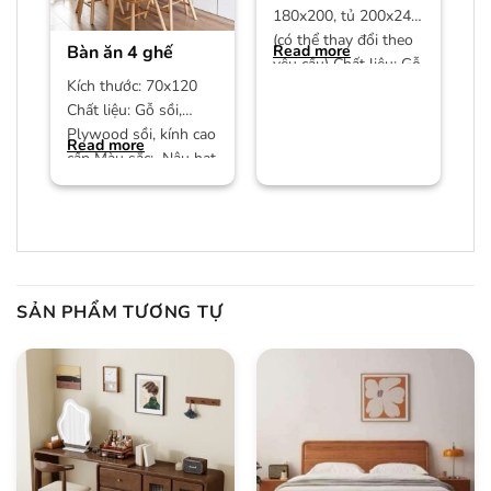
180x200, tủ 200x240
(có thể thay đổi theo
Bàn ăn 4 ghế
Read more
yêu cầu) Chất liệu: Gỗ
Kích thước: 70x120
công nghiệp MDF phủ
Chất liệu: Gỗ sồi,
Plywood sồi, kính cao
Read more
cấp Màu sắc: Nâu hạt
dẻ/màu trần Bảo
hành:
SẢN PHẨM TƯƠNG TỰ